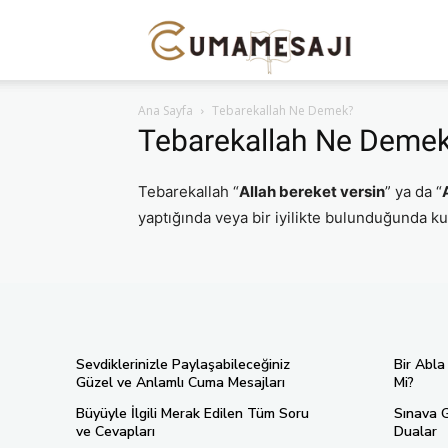
Cuma
Ana Sayfa
Tebarekallah Ne Demek?
Mesajı
Tebarekallah Ne Deme
Tebarekallah “
Allah bereket versin
” ya da “
yaptığında veya bir iyilikte bulunduğunda kull
Sevdiklerinizle Paylaşabileceğiniz
Bir Abla
Güzel ve Anlamlı Cuma Mesajları
Mi?
Büyüyle İlgili Merak Edilen Tüm Soru
Sınava 
ve Cevapları
Dualar