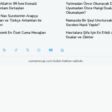
Allah’ın 99 İsmi Esmaül
Yatmadan Önce Okunacak D
nlam Detayları
Uyumadan Önce Hangi Duala
Okumalıyım?
 Nas Surelerinin Arapça
rı ve Türkçe Anlamları ile
Namazda Bir Şeyi Unutursak
ri
Secdesi Nasıl Yapılır?
simli En Özel Cuma Mesajları
Hastalara Şifa İçin En Etkili 
Dualar ve Zikirler
cumamesaji.com bütün hakları saklıdır.