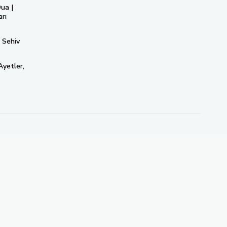
ua |
rı
 Sehiv
Ayetler,