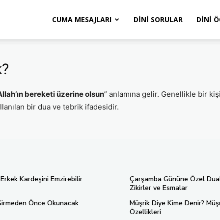
CUMA MESAJLARI
DINI SORULAR
DINI 
k?
Allah’ın bereketi üzerine olsun
” anlamına gelir. Genellikle bir kiş
anılan bir dua ve tebrik ifadesidir.
 Erkek Kardeşini Emzirebilir
Çarşamba Gününe Özel Dual
Zikirler ve Esmalar
Girmeden Önce Okunacak
Müşrik Diye Kime Denir? Müşr
Özellikleri