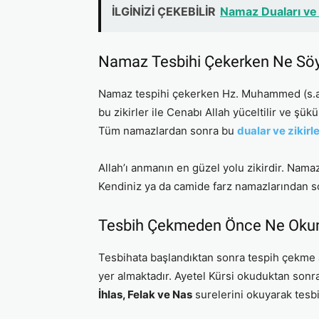
İLGİNİZİ ÇEKEBİLİR
Namaz Duaları ve 
Namaz Tesbihi Çekerken Ne Söy
Namaz tespihi çekerken Hz. Muhammed (s.a.v
bu zikirler ile Cenabı Allah yüceltilir ve şükü
Tüm namazlardan sonra bu
dualar ve zikirl
Allah’ı anmanın en güzel yolu zikirdir. Nama
Kendiniz ya da camide farz namazlarından son
Tesbih Çekmeden Önce Ne Oku
Tesbihata başlandıktan sonra tespih çekme 
yer almaktadır. Ayetel Kürsi okuduktan sonr
İhlas, Felak ve Nas
surelerini okuyarak tesbi