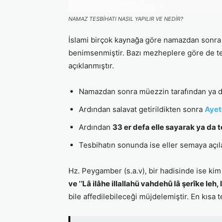
NAMAZ TESBİHATI NASIL YAPILIR VE NEDİR?
İslami birçok kaynağa göre namazdan sonra t
benimsenmiştir. Bazı mezheplere göre de tesb
açıklanmıştır.
Namazdan sonra müezzin tarafından ya da 
Ardından salavat getirildikten sonra
Ayet
Ardından
33 er defa elle sayarak ya da t
Tesbihatın sonunda ise eller semaya açıla
Hz. Peygamber (s.a.v), bir hadisinde ise ki
ve ‘’Lâ ilâhe illallahü vahdehû lâ şerîke leh
bile affedilebileceği müjdelemiştir. En kısa 