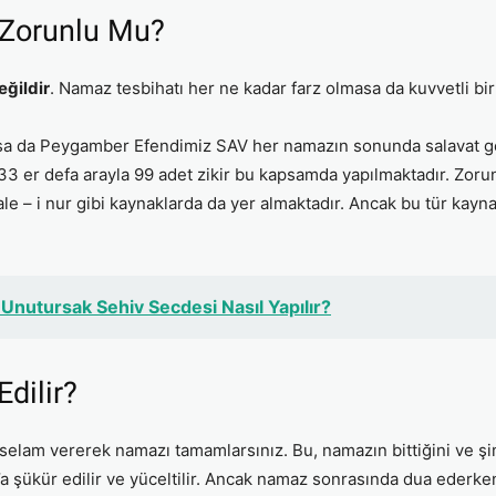
Zorunlu Mu?
ğildir
. Namaz tesbihatı her ne kadar farz olmasa da kuvvetli bi
masa da Peygamber Efendimiz SAV her namazın sonunda salavat g
 33 er defa arayla 99 adet zikir bu kapsamda yapılmaktadır. Zorun
ale – i nur gibi kaynaklarda da yer almaktadır. Ancak bu tür kayn
Unutursak Sehiv Secdesi Nasıl Yapılır?
dilir?
selam vererek namazı tamamlarsınız. Bu, namazın bittiğini ve 
h’a şükür edilir ve yüceltilir. Ancak namaz sonrasında dua ederk