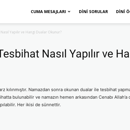
CUMA MESAJLARI
DINI SORULAR
DINI 
asıl Yapılır ve Hangi Dualar Okunur?
sbihat Nasıl Yapılır ve Ha
z kılınmıştır. Namazdan sonra okunan dualar ile tesbihat yapma
ihatta bulunabilir ve namazın hemen arkasından Cenabı Allah’a d
ılabilir. Her ikisi de sünnettir.