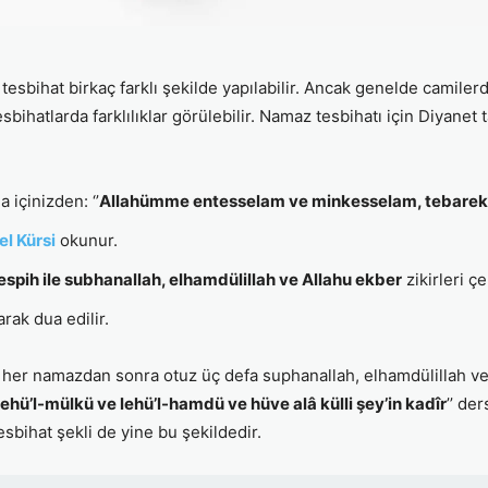
esbihat birkaç farklı şekilde yapılabilir. Ancak genelde camil
ihatlarda farklılıklar görülebilir. Namaz tesbihatı için Diyane
içinizden: ‘’
Allahümme entesselam ve minkesselam, tebarekte 
el Kürsi
okunur.
espih ile subhanallah, elhamdülillah ve Allahu ekber
zikirleri çek
rak dua edilir.
m her namazdan sonra otuz üç defa suphanallah, elhamdülillah ve
, lehü’l-mülkü ve lehü’l-hamdü ve hüve alâ külli şey’in kadîr
’’ de
tesbihat şekli de yine bu şekildedir.