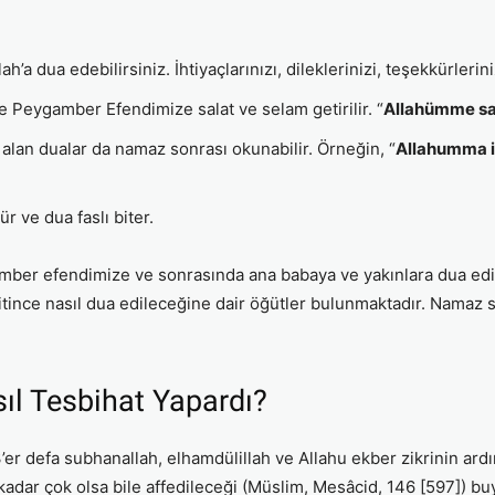
ah’a dua edebilirsiniz. İhtiyaçlarınızı, dileklerinizi, teşekkürlerini
e Peygamber Efendimize salat ve selam getirilir. “
Allahümme sa
lan dualar da namaz sonrası okunabilir. Örneğin, “
Allahumma in
r ve dua faslı biter.
ber efendimize ve sonrasında ana babaya ve yakınlara dua edil
tince nasıl dua edileceğine dair öğütler bulunmaktadır. Namaz 
l Tesbihat Yapardı?
 defa subhanallah, elhamdülillah ve Allahu ekber zikrinin ardı
dar çok olsa bile affedileceği (Müslim, Mesâcid, 146 [597]) buy