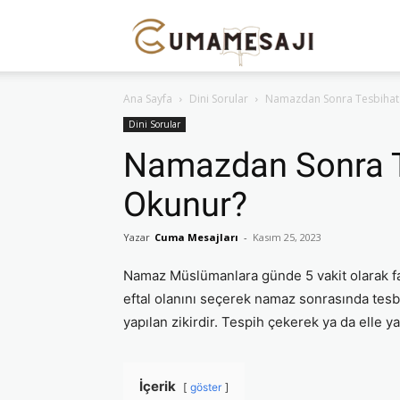
Cuma
Ana Sayfa
Dini Sorular
Namazdan Sonra Tesbihat N
Mesajı
Dini Sorular
Namazdan Sonra Te
Okunur?
Yazar
Cuma Mesajları
-
Kasım 25, 2023
Namaz Müslümanlara günde 5 vakit olarak far
eftal olanını seçerek namaz sonrasında tesb
yapılan zikirdir. Tespih çekerek ya da elle yap
İçerik
göster