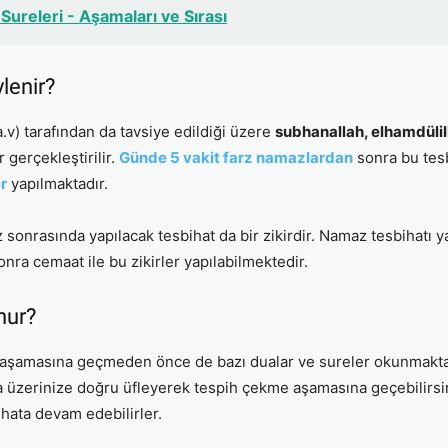
Sureleri - Aşamaları ve Sırası
lenir?
) tarafından da tavsiye edildiği üzere
subhanallah, elhamdülil
r gerçekleştirilir.
Günde 5 vakit farz namazlardan
sonra bu tesb
er
yapılmaktadır.
z sonrasında yapılacak tesbihat da bir zikirdir. Namaz tesbihatı
ra cemaat ile bu zikirler yapılabilmektedir.
nur?
aşamasına geçmeden önce de bazı dualar ve sureler okunmaktadı
a üzerinize doğru üfleyerek tespih çekme aşamasına geçebilirsin
hata devam edebilirler.