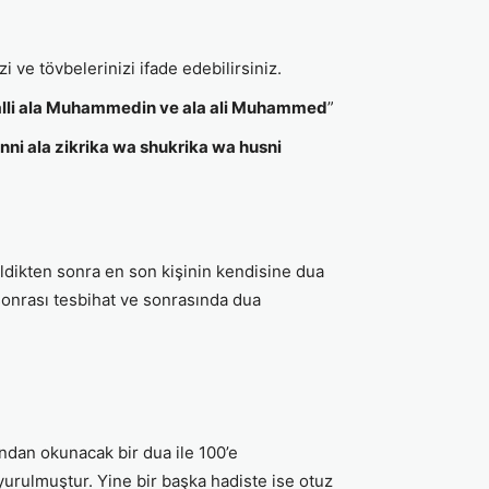
zi ve tövbelerinizi ifade edebilirsiniz.
lli ala Muhammedin ve ala ali Muhammed
”
ni ala zikrika wa shukrika wa husni
dikten sonra en son kişinin kendisine dua
sonrası tesbihat ve sonrasında dua
ndan okunacak bir dua ile 100’e
urulmuştur. Yine bir başka hadiste ise otuz