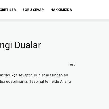
ÖĞRETILER
SORU CEVAP
HAKKIMIZDA
ngi Dualar
0
k oldukça sevaptır. Bunlar arasından en
ua edebilirsiniz. Tesbihat temelde Allah’a