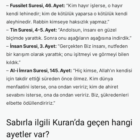
–
Fussilet Suresi, 46. Ayet:
“Kim hayır işlerse, o hayır
kendi lehinedir; kim de kötülük yaparsa o kötülük kendi
aleyhinedir. Rabbin kimseye haksızlık yapmaz.”
–
Tin Suresi, 4-5. Ayet:
“Andolsun, insanı en güzel
biçimde yarattık. Sonra onu aşağıların aşağısına indirdik.”
–
İnsan Suresi, 3. Ayet:
“Gerçekten Biz insanı, nutfeden
bir karışım olarak yarattık; onu işitmeyi ve görmeyi bilen
kıldık.”
–
Al-i İmran Suresi, 145. Ayet:
“Hiç kimse, Allah’ın kendisi
için takdir ettiği süreden önce ölmez. Kim dünya
menfaatini isterse, ona ondan veririz; kim de ahiret
sevabını isterse, ona da ondan veririz. Biz, şükredenleri
elbette ödüllendiririz.”
Sabırla ilgili Kuran’da geçen hangi
ayetler var?