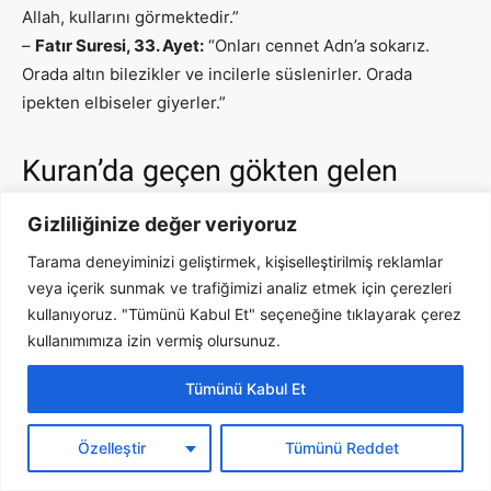
Allah, kullarını görmektedir.”
–
Fatır Suresi, 33. Ayet:
“Onları cennet Adn’a sokarız.
Orada altın bilezikler ve incilerle süslenirler. Orada
ipekten elbiseler giyerler.”
Kuran’da geçen gökten gelen
demir ile ilgili ayet hangisi?
Gizliliğinize değer veriyoruz
Tarama deneyiminizi geliştirmek, kişiselleştirilmiş reklamlar
veya içerik sunmak ve trafiğimizi analiz etmek için çerezleri
kullanıyoruz. "Tümünü Kabul Et" seçeneğine tıklayarak çerez
kullanımımıza izin vermiş olursunuz.
Tümünü Kabul Et
Kur’an’da demir kelimesiyle anılan sure Hadid Suresi’dir
Özelleştir
Tümünü Reddet
ve bu surede demirin yaratılışı ve önemi anlatılır. Bu ayet