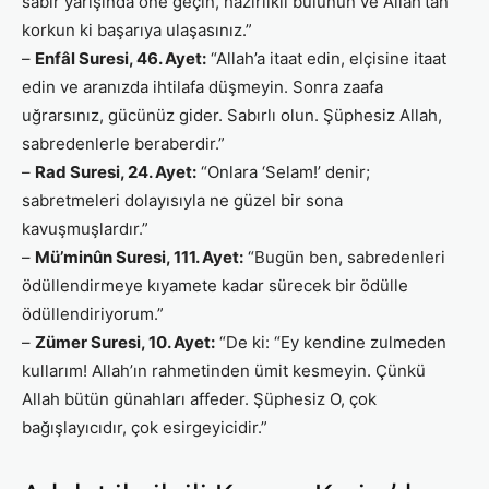
sabır yarışında öne geçin, hazırlıklı bulunun ve Allah’tan
korkun ki başarıya ulaşasınız.”
–
Enfâl Suresi, 46. Ayet:
“Allah’a itaat edin, elçisine itaat
edin ve aranızda ihtilafa düşmeyin. Sonra zaafa
uğrarsınız, gücünüz gider. Sabırlı olun. Şüphesiz Allah,
sabredenlerle beraberdir.”
–
Rad Suresi, 24. Ayet:
“Onlara ‘Selam!’ denir;
sabretmeleri dolayısıyla ne güzel bir sona
kavuşmuşlardır.”
–
Mü’minûn Suresi, 111. Ayet:
“Bugün ben, sabredenleri
ödüllendirmeye kıyamete kadar sürecek bir ödülle
ödüllendiriyorum.”
–
Zümer Suresi, 10. Ayet:
“De ki: “Ey kendine zulmeden
kullarım! Allah’ın rahmetinden ümit kesmeyin. Çünkü
Allah bütün günahları affeder. Şüphesiz O, çok
bağışlayıcıdır, çok esirgeyicidir.”