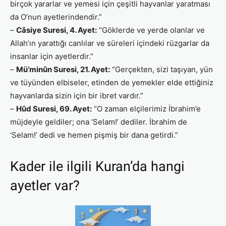
birçok yararlar ve yemesi için çeşitli hayvanlar yaratması
da O’nun ayetlerindendir.”
–
Câsiye Suresi, 4. Ayet:
“Göklerde ve yerde olanlar ve
Allah’ın yarattığı canlılar ve süreleri içindeki rüzgarlar da
insanlar için ayetlerdir.”
–
Mü’minûn Suresi, 21. Ayet:
“Gerçekten, sizi taşıyan, yün
ve tüyünden elbiseler, etinden de yemekler elde ettiğiniz
hayvanlarda sizin için bir ibret vardır.”
–
Hûd Suresi, 69. Ayet:
“O zaman elçilerimiz İbrahim’e
müjdeyle geldiler; ona ‘Selam!’ dediler. İbrahim de
‘Selam!’ dedi ve hemen pişmiş bir dana getirdi.”
Kader ile ilgili Kuran’da hangi
ayetler var?