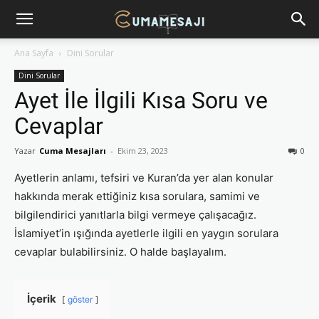
Ana Sayfa
Dini Sorular
Dini Sorular
Ayet İle İlgili Kısa Soru ve
Cevaplar
Yazar
Cuma Mesajları
-
Ekim 23, 2023
0
Ayetlerin anlamı, tefsiri ve Kuran’da yer alan konular
hakkında merak ettiğiniz kısa sorulara, samimi ve
bilgilendirici yanıtlarla bilgi vermeye çalışacağız.
İslamiyet’in ışığında ayetlerle ilgili en yaygın sorulara
cevaplar bulabilirsiniz. O halde başlayalım.
İçerik
göster