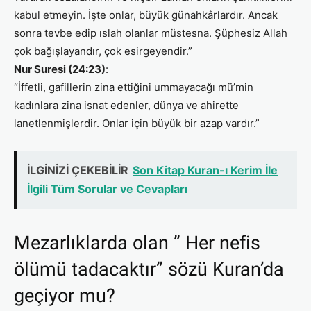
kabul etmeyin. İşte onlar, büyük günahkârlardır. Ancak
sonra tevbe edip ıslah olanlar müstesna. Şüphesiz Allah
çok bağışlayandır, çok esirgeyendir.”
Nur Suresi (24:23)
:
“İffetli, gafillerin zina ettiğini ummayacağı mü’min
kadınlara zina isnat edenler, dünya ve ahirette
lanetlenmişlerdir. Onlar için büyük bir azap vardır.”
İLGİNİZİ ÇEKEBİLİR
Son Kitap Kuran-ı Kerim İle
İlgili Tüm Sorular ve Cevapları
Mezarlıklarda olan ” Her nefis
ölümü tadacaktır” sözü Kuran’da
geçiyor mu?