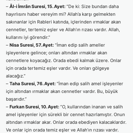
–
Âl-i İmrân Suresi, 15. Ayet:
“De ki: Size bundan daha
hayırlısını haber vereyim mi? Allah’a karşı gelmekten
sakınanlar için Rableri katında, içlerinden ırmaklar akan
cennetler, tertemiz eşler ve Allah’ın rızası vardır. Allah,
kullarını iyi görendir.”
–
Nisa Suresi, 57. Ayet:
“İman edip salih ameller
işleyenlere gelince; onları altından ırmaklar akan
cennetlere koyacağız. Orada ebedi kalmak üzere. Onlar
için orada tertemiz eşler vardır. Ve onları gölgeye
alacağız.”
–
Taha Suresi, 76. Ayet:
“İman edip salih amel işleyenler
için altından ırmaklar akan cennetler vardır. Bu, büyük
başarıdır.”
–
Furkan Suresi, 10. Ayet:
“O, kullarından inanan ve salih
amel işleyenler için sürekli bir cennet hazırlamıştır. Onun
altından ırmaklar akar. Onlar orada ebediyen kalacaklardır.
Ve onlar için orada temiz eşler ve Allah’ın rızası vardır.