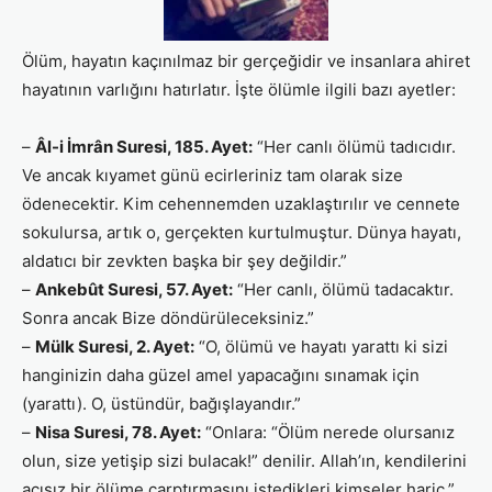
Ölüm, hayatın kaçınılmaz bir gerçeğidir ve insanlara ahiret
hayatının varlığını hatırlatır. İşte ölümle ilgili bazı ayetler:
–
Âl-i İmrân Suresi, 185. Ayet:
“Her canlı ölümü tadıcıdır.
Ve ancak kıyamet günü ecirleriniz tam olarak size
ödenecektir. Kim cehennemden uzaklaştırılır ve cennete
sokulursa, artık o, gerçekten kurtulmuştur. Dünya hayatı,
aldatıcı bir zevkten başka bir şey değildir.”
–
Ankebût Suresi, 57. Ayet:
“Her canlı, ölümü tadacaktır.
Sonra ancak Bize döndürüleceksiniz.”
–
Mülk Suresi, 2. Ayet:
“O, ölümü ve hayatı yarattı ki sizi
hanginizin daha güzel amel yapacağını sınamak için
(yarattı). O, üstündür, bağışlayandır.”
–
Nisa Suresi, 78. Ayet:
“Onlara: “Ölüm nerede olursanız
olun, size yetişip sizi bulacak!” denilir. Allah’ın, kendilerini
acısız bir ölüme çarptırmasını istedikleri kimseler hariç.”