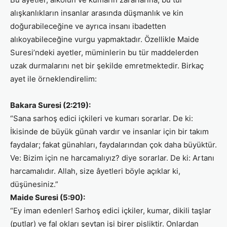
alışkanlıkların insanlar arasında düşmanlık ve kin
doğurabileceğine ve ayrıca insanı ibadetten
alıkoyabileceğine vurgu yapmaktadır. Özellikle Maide
Suresi’ndeki ayetler, müminlerin bu tür maddelerden
uzak durmalarını net bir şekilde emretmektedir. Birkaç
ayet ile örneklendirelim:
Bakara Suresi (2:219):
“Sana sarhoş edici içkileri ve kumarı sorarlar. De ki:
İkisinde de büyük günah vardır ve insanlar için bir takım
faydalar; fakat günahları, faydalarından çok daha büyüktür.
Ve: Bizim için ne harcamalıyız? diye sorarlar. De ki: Artanı
harcamalıdır. Allah, size âyetleri böyle açıklar ki,
düşünesiniz.”
Maide Suresi (5:90):
“Ey iman edenler! Sarhoş edici içkiler, kumar, dikili taşlar
(putlar) ve fal okları şeytan işi birer pisliktir. Onlardan