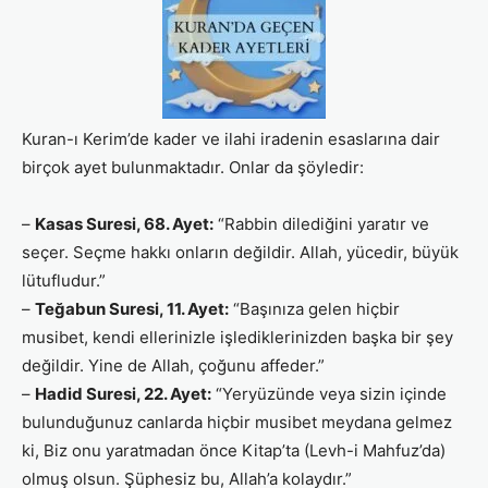
Kuran-ı Kerim’de kader ve ilahi iradenin esaslarına dair
birçok ayet bulunmaktadır. Onlar da şöyledir:
–
Kasas Suresi, 68. Ayet:
“Rabbin dilediğini yaratır ve
seçer. Seçme hakkı onların değildir. Allah, yücedir, büyük
lütufludur.”
–
Teğabun Suresi, 11. Ayet:
“Başınıza gelen hiçbir
musibet, kendi ellerinizle işlediklerinizden başka bir şey
değildir. Yine de Allah, çoğunu affeder.”
–
Hadid Suresi, 22. Ayet:
“Yeryüzünde veya sizin içinde
bulunduğunuz canlarda hiçbir musibet meydana gelmez
ki, Biz onu yaratmadan önce Kitap’ta (Levh-i Mahfuz’da)
olmuş olsun. Şüphesiz bu, Allah’a kolaydır.”