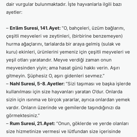
dair vurgular bulunmaktadır. İşte hayvanlarla ilgili bazı
ayetler:
–
En’âm Suresi, 141. Ayet:
“O, bahçeleri, üzüm bağlarını,
çeşitli meyveleri ve zeytinleri, (birbirine benzemeyen)
hurma ağaçlarını, tarlalarda bir araya gelmiş (sulak ve
kuru) ekinleri, ürünlerini yemeniz için çeşitli meyveleri ve
yeşil otları yaratandır. Meyve verdiği zaman onun
meyvesinden yiyin; ama hasat günü hakkı verin. Aşırı
gitmeyin. Şüphesiz O, aşırı gidenleri sevmez.”
–
Nahl Suresi, 5-8. Ayetler:
“Sizi taşıması ve başka işlerde
kullanılması için size hayvanları yaratan O’dur. Onlarda
sizin için ısınma ve birçok yararlar, ayrıca onlardan yemek
vardır. Onların üzerinde ve gemilerde taşındığınızı da
görmektesiniz.”
–
Rum Suresi, 21. Ayet:
“Onun, göklerde ve yerde olanları
size hizmetinize vermesi ve lütfundan size içerisinde