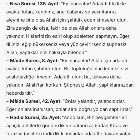
–
Nisa Suresi, 135. Ayet:
“Ey inananlar! Adaleti titizlikle
ayakta tutan, kendiniz, ana-babanız ve yakınlarınız
aleyhine bile olsa Allah için şahitlik eden kimseler olun.
Zira zengin de olsa, fakir de olsa Allah onlara daha
yakındır. Hislerinizin esiri olup adaletten sapmayın. Eğer
dilinizi eğip bükerseniz veya yüz çevirirseniz şüphesiz
Allah, yaptıklarınızı hakkıyla bilendir.”
–
Mâide Suresi, 8. Ayet:
“Ey inananlar! Allah için adaleti
ayakta tutan şahitler olun. Bir topluluğa olan kininiz, sizi
adaletsizliğe itmesin. Adaletli olun; bu, takvaya daha
yakındır. Allah’tan korkun. Şüphesiz Allah, yaptıklarınızdan
haberdardır.”
–
Mâide Suresi, 42. Ayet:
“Onlar yalandır, yalancıdırlar.
Eğer onlara inanırsan, onlar seni doğru yoldan saptırırlar.”
–
Hadid Suresi, 25. Ayet:
“Andolsun, Biz peygamberleri
apaçık delillerle gönderdik ve onların ardından Kitap ve
teraziyi (adaleti) indirdik ki insanlar adaletle davransınlar.