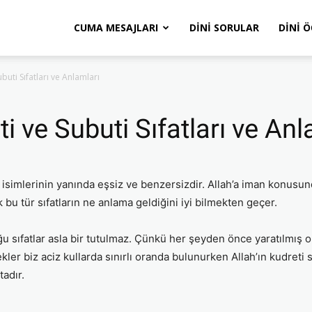
CUMA MESAJLARI
DINI SORULAR
DINI 
ubuti Sıfatları ve Anlamları
ti ve Subuti Sıfatları ve Anl
l isimlerinin yanında eşsiz ve benzersizdir. Allah’a iman konusu
k bu tür sıfatların ne anlama geldiğini iyi bilmekten geçer.
lduğu sıfatlar asla bir tutulmaz. Çünkü her şeyden önce yaratılmış o
nekler biz aciz kullarda sınırlı oranda bulunurken Allah’ın kudre
adır.