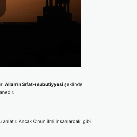
ır.
Allah’ın Sıfat-ı subutiyyesi
şeklinde
tanedir.
u anlatır. Ancak O’nun ilmi insanlardaki gibi