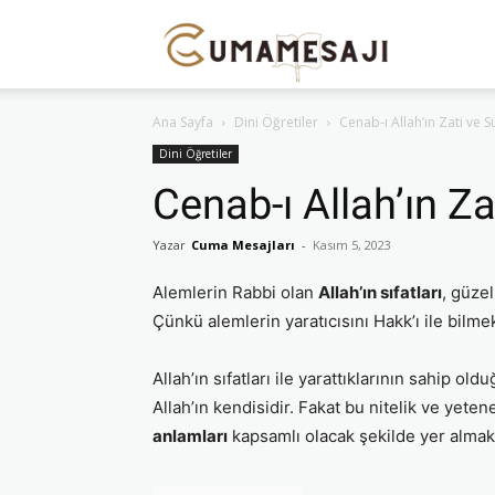
Cuma
Ana Sayfa
Dini Öğretiler
Cenab-ı Allah’ın Zati ve S
Mesajı
Dini Öğretiler
Cenab-ı Allah’ın Za
Yazar
Cuma Mesajları
-
Kasım 5, 2023
Alemlerin Rabbi olan
Allah’ın sıfatları
, güze
Çünkü alemlerin yaratıcısını Hakk’ı ile bilme
Allah’ın sıfatları ile yarattıklarının sahip o
Allah’ın kendisidir. Fakat bu nitelik ve yete
anlamları
kapsamlı olacak şekilde yer almakt