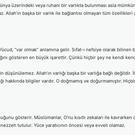
dünya üzerindeki veya ruhani bir varlıkta bulunması asla mümkün 
. Allah’ın başka bir varlık ile bağlantısı olmayan tüm özellikleri za
 Vücud, “var olmak” anlamına gelir. Sıfat-ı nefsiye olarak bilinen
ığını gösteren en büyük işarettir. Çünkü hiçbir şey ne kendi kendi
in düşünülemez. Allah’ın varlığı başka bir varlığa bağlı değildir. İ
rlığı hakkında bilgiler vardır. O doğmamış ve doğurmamıştır. Hiç
olduğunu gösterir. Müslümanlar, O’nu kısıtlı zekaları ile kavrark
ezzeh tutulur. Yüce yaratıcının öncesi veya evveli olamaz.