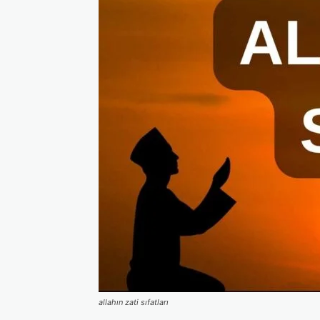
allahın zati sıfatları