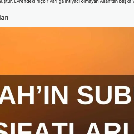
lmuştur. Evrendeki hiçbir varlığa ihtiyacı olmayan Allah’tan başka
ları