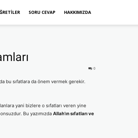
ÖĞRETILER
SORU CEVAP
HAKKIMIZDA
amları
0
nda bu sıfatlara da önem vermek gerekir.
lanlara yani bizlere o sıfatları veren yine
ti sonsuzdur. Bu yazımızda
Allah’ın sıfatları ve