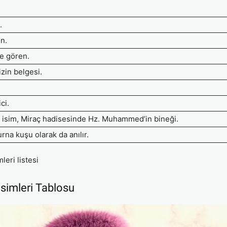
.
en.
le gören.
izin belgesi.
ci.
n isim, Miraç hadisesinde Hz. Muhammed’in bineği.
urna kuşu olarak da anılır.
leri listesi
İsimleri Tablosu