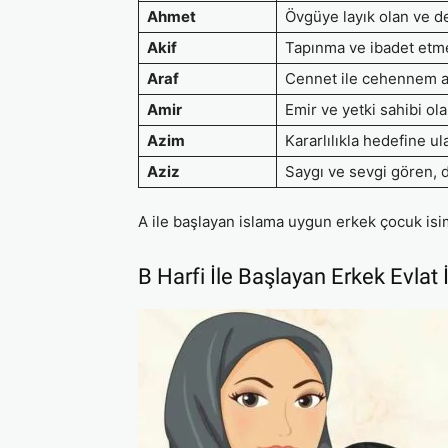
Ahmet
Övgüye layık olan ve de
Akif
Tapınma ve ibadet etm
Araf
Cennet ile cehennem ar
Amir
Emir ve yetki sahibi ola
Azim
Kararlılıkla hedefine u
Aziz
Saygı ve sevgi gören, de
A ile başlayan islama uygun erkek çocuk isim
B Harfi İle Başlayan Erkek Evlat 