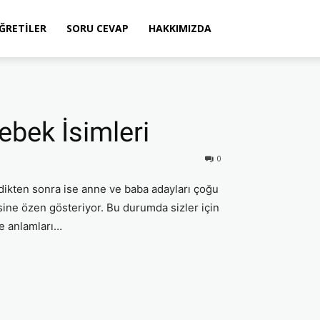
ÖĞRETILER
SORU CEVAP
HAKKIMIZDA
bek İsimleri
0
ildikten sonra ise anne ve baba adayları çoğu
ine özen gösteriyor. Bu durumda sizler için
ve anlamları…