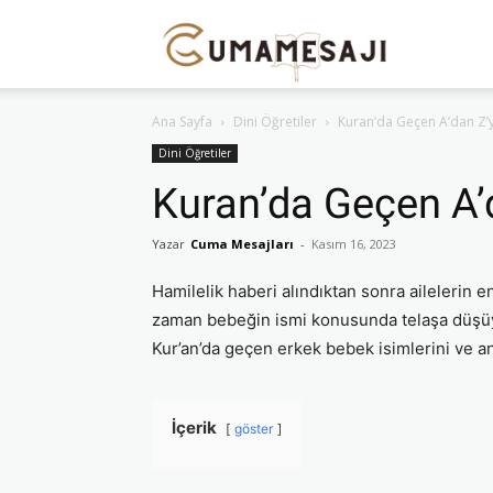
Cuma
Ana Sayfa
Dini Öğretiler
Kuran’da Geçen A’dan Z’
Mesajı
Dini Öğretiler
Kuran’da Geçen A’
Yazar
Cuma Mesajları
-
Kasım 16, 2023
Hamilelik haberi alındıktan sonra ailelerin 
zaman bebeğin ismi konusunda telaşa düşüyo
Kur’an’da geçen erkek bebek isimlerini ve an
İçerik
göster