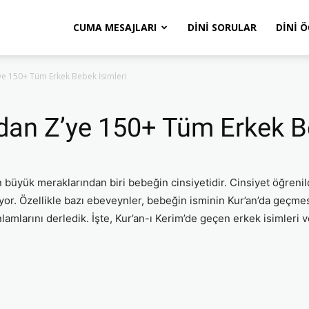
CUMA MESAJLARI
DINI SORULAR
DINI 
ye 150+ Tüm Erkek Bebek İsimleri
dan Z’ye 150+ Tüm Erkek Be
en büyük meraklarından biri bebeğin cinsiyetidir. Cinsiyet öğren
r. Özellikle bazı ebeveynler, bebeğin isminin Kur’an’da geçmes
lamlarını derledik. İşte, Kur’an-ı Kerim’de geçen erkek isimleri 