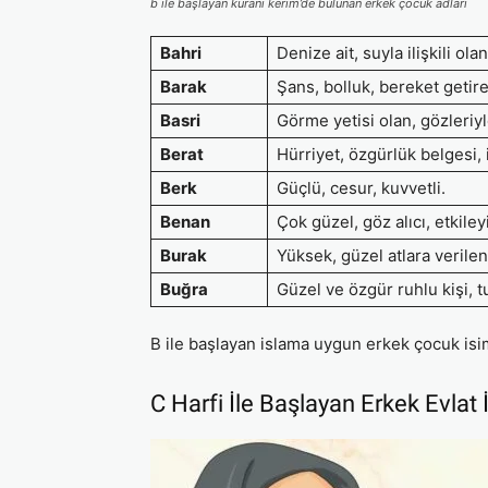
b ile başlayan kuranı kerim’de bulunan erkek çocuk adları
Bahri
Denize ait, suyla ilişkili olan
Barak
Şans, bolluk, bereket getir
Basri
Görme yetisi olan, gözleriy
Berat
Hürriyet, özgürlük belgesi, 
Berk
Güçlü, cesur, kuvvetli.
Benan
Çok güzel, göz alıcı, etkileyi
Burak
Yüksek, güzel atlara verile
Buğra
Güzel ve özgür ruhlu kişi, t
B ile başlayan islama uygun erkek çocuk isim
C Harfi İle Başlayan Erkek Evlat 