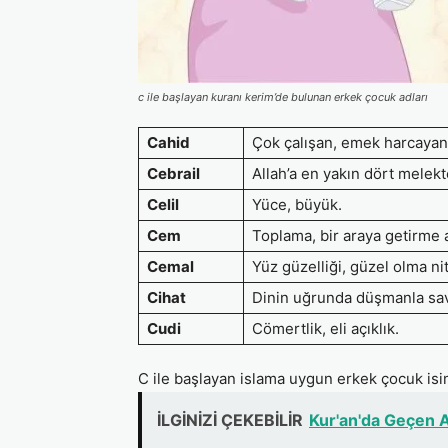
c ile başlayan kuranı kerim’de bulunan erkek çocuk adları
Cahid
Çok çalışan, emek harcayan
Cebrail
Allah’a en yakın dört melek
Celil
Yüce, büyük.
Cem
Toplama, bir araya getirme a
Cemal
Yüz güzelliği, güzel olma nit
Cihat
Dinin uğrunda düşmanla sa
Cudi
Cömertlik, eli açıklık.
C ile başlayan islama uygun erkek çocuk isim
İLGİNİZİ ÇEKEBİLİR
Kur'an'da Geçen A