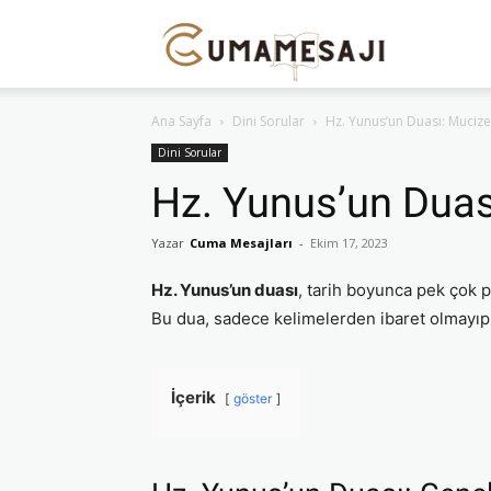
Cuma
Ana Sayfa
Dini Sorular
Hz. Yunus’un Duası: Mucizel
Mesajı
Dini Sorular
Hz. Yunus’un Duası
Yazar
Cuma Mesajları
-
Ekim 17, 2023
Hz. Yunus’un duası
, tarih boyunca pek çok 
Bu dua, sadece kelimelerden ibaret olmayıp,
İçerik
göster