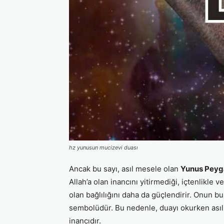
hz yunusun mucizevi duası
Ancak bu sayı, asıl mesele olan
Yunus Peyg
Allah’a olan inancını yitirmediği, içtenlikl
olan bağlılığını daha da güçlendirir. Onun bu
sembolüdür. Bu nedenle, duayı okurken asıl o
inancıdır.