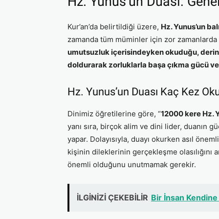
Hz. Yunus’un Duası: Gene
Kur’an’da belirtildiği üzere,
Hz. Yunus’un ba
zamanda tüm müminler için zor zamanlarda b
umutsuzluk içerisindeyken okuduğu, derin b
doldurarak zorluklarla başa çıkma gücü ver
Hz. Yunus’un Duası Kaç Kez Ok
Dinimiz öğretilerine göre, “
12000 kere Hz. 
yanı sıra, birçok alim ve dini lider, duanın 
yapar. Dolayısıyla, duayı okurken asıl öneml
kişinin dileklerinin gerçekleşme olasılığını a
önemli olduğunu unutmamak gerekir.
İLGİNİZİ ÇEKEBİLİR
Bir İnsan Kendine 