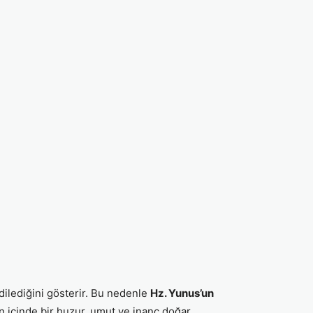
dilediğini gösterir. Bu nedenle
Hz. Yunus’un
n içinde bir huzur, umut ve inanç doğar.