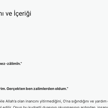
 ve İçeriği
nez-zâlimîn.”
erim. Gerçekten ben zalimlerden oldum.”
 Allah’a olan inancını yitirmediğini, O’na sığındığını ve yardım 
l edilir. Onun bu kudretli duasının okunmasının ardından, insanı