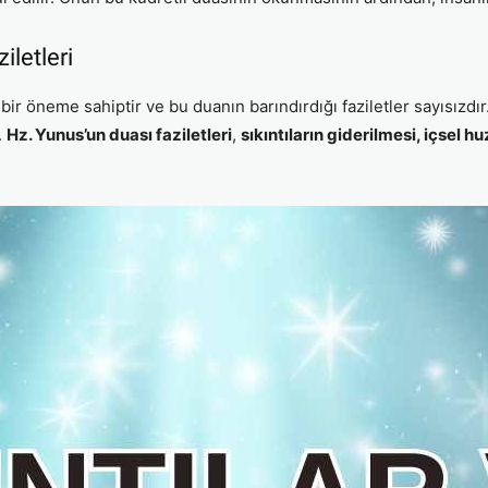
letleri
r öneme sahiptir ve bu duanın barındırdığı faziletler sayısızdır.
.
Hz. Yunus’un duası faziletleri
,
sıkıntıların giderilmesi, içsel h