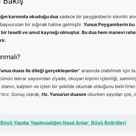
l Bakış
lığın karnında okuduğu dua
sadece bir peygamberin sıkıntılı anı
aşvurulan bir sığınak haline gelmiştir.
Yunus Peygamberin bu du
ir teselli ve umut kaynağı olmuştur.
Bu dua hem manevi rahat
ir.
unmalı?
Yunus duası
ile dileği gerçekleşenler
” arasında olabilmek için 
gücünün tekrar sayısından ziyade, okuyan kişinin içtenliği, samimi
i olanın, kalpten ve içten bir şekilde okumak olduğunu belirtirle
rtırır. Sonuç olarak,
Hz. Yunus’un duasını
okurken sayıdan çok, d
Büyü Yapılıp Yapılmadığını Nasıl Anlar; Büyü Belirtileri