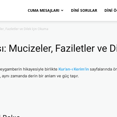
CUMA MESAJLARI
DINI SORULAR
DINI 
er, Faziletler ve Dilek İçin Okuma
: Mucizeler, Faziletler ve 
peygamberin hikayesiyle birlikte
Kur’an-ı Kerim’in
sayfalarında ö
 aynı zamanda derin bir anlam ve güç taşır.