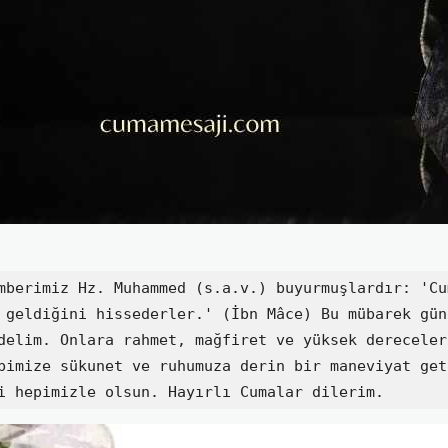
mberimiz Hz. Muhammed (s.a.v.) buyurmuşlardır: 'Cu
 geldiğini hissederler.' (İbn Mâce) Bu mübarek gün
delim. Onlara rahmet, mağfiret ve yüksek dereceler
bimize sükunet ve ruhumuza derin bir maneviyat get
i hepimizle olsun. Hayırlı Cumalar dilerim.