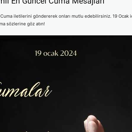
mli En Güncel Cuma Mesajları
uma iletilerini göndererek onları mutlu edebilirsiniz. 19 Ocak i
ma sözlerine göz atın!