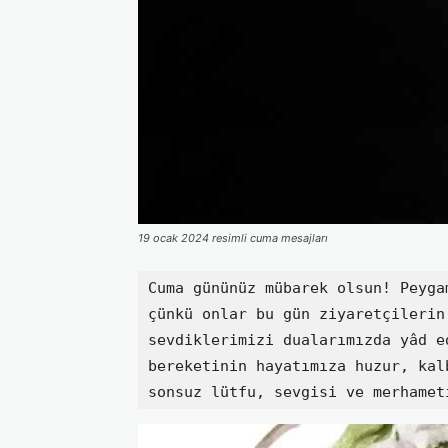
19 ocak 2024 resimli cuma mesajları
Cuma gününüz mübarek olsun! Peyga
çünkü onlar bu gün ziyaretçilerin
sevdiklerimizi dualarımızda yâd e
bereketinin hayatımıza huzur, kal
sonsuz lütfu, sevgisi ve merhamet