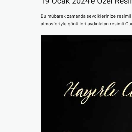
19 Ocak 2024’e Özel Resi
Bu mübarek zamanda sevdiklerinize resimli C
atmosferiyle gönülleri aydınlatan resimli Cu