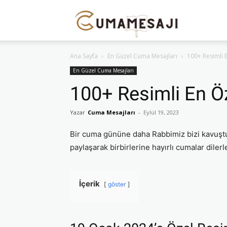
Cuma
Ana Sayfa
En Güzel Cuma Mesajları
100+ Resimli 
Mesajı
En Güzel Cuma Mesajları
100+ Resimli En Ö
Yazar
Cuma Mesajları
-
Eylül 19, 2023
Bir cuma gününe daha Rabbimiz bizi kavuşturdu
paylaşarak birbirlerine hayırlı cumalar dilerle
İçerik
göster