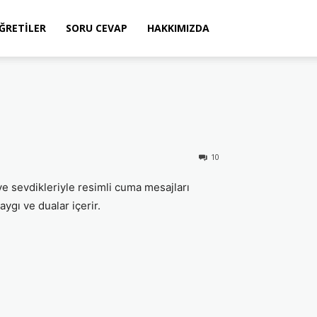
ÖĞRETILER
SORU CEVAP
HAKKIMIZDA
10
 ve sevdikleriyle resimli cuma mesajları
aygı ve dualar içerir.