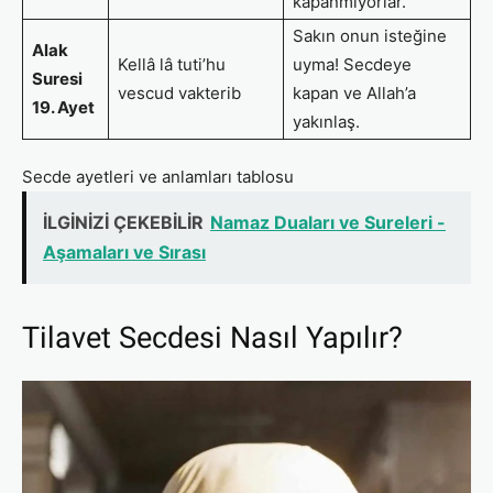
kapanmıyorlar.
Sakın onun isteğine
Alak
Kellâ lâ tuti’hu
uyma! Secdeye
Suresi
vescud vakterib
kapan ve Allah’a
19. Ayet
yakınlaş.
Secde ayetleri ve anlamları tablosu
İLGİNİZİ ÇEKEBİLİR
Namaz Duaları ve Sureleri -
Aşamaları ve Sırası
Tilavet Secdesi Nasıl Yapılır?