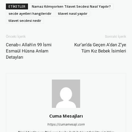
ETIKETLER
Namaz Kılmıyorken Tilavet Secdesi Nasıl Yapılır?
secde ayetleri hangileridir
tilavet nasıl yapılır
tilavet secdesi nedir
Önceki İçerik
Sonraki İçerik
Cenab-ı Allah’ın 99 İsmi
Kur’an’da Geçen A’dan Z’ye
Esmaül Hüsna Anlam
Tüm Kız Bebek İsimleri
Detayları
Cuma Mesajları
https://cumamesaji.com