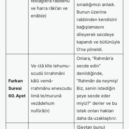
festaġfera rabbehu
sınadığımızı anladı.
ve ḣarra râki’an ve
Bunun üzerine
enâb(e)
rabbinden kendisini
bağışlamasını
dileyerek secdeye
kapandı ve bütünüyle
O’na yöneldi.
Onlara, “Rahmân’a
Ve-iżâ kîle lehumu-
secde edin”
scudû lirrahmâni
denildiğinde,
Furkan
kâlû vemâ-
“Rahmân da neymiş!
Suresi
rrahmânu enescudu
Biz, senin istediğin
60. Ayet
limâ te/murunâ
şeye secde eder
vezâdehum
miyiz?” derler ve bu
nufûrâ(n)
istek onları haktan
daha da uzaklaştırır.
(Şeytan bunu)