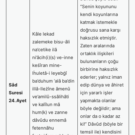
“Senin koyununu
kendi koyunlarına
katmak istemekle
doğrusu sana karşı
Kâle lekad
haksızlık etmiştir.
zalemeke bisu-âli
Zaten aralarında
na’cetike ilâ
ortaklık ilişkileri
ni’âcih(i)(s) ve-inne
bulunanların çoğu
keśîran mine-
birbirine haksızlık
lḣuletâ-i leyebġî
ederler; yalnız iman
ba’duhum ‘alâ ba’din
Sâd
edip dünya ve âhiret
illâ-lleżîne âmenû
Suresi
için yararlı işler
ve’amilû-ssâlihâti
24. Ayet
yapmakta olanlar
ve kalîlun mâ
böyle değildir; ama
hum(k) ve zanne
onlar da o kadar az
dâvûdu ennemâ
ki!” Dâvûd (böyle bir
fetennâhu
temsil ile) kendisini