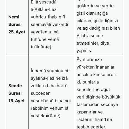
Ellâ yescudû
göklerde ve yerde
li(A)llâhi-lleżî
gizli olanı açığa
Neml
yuḣricu-lḣab-e fî-
çıkaran, gizlediğinizi
Suresi
ssemâvâti vel-ardi
ve açıkladığınızı bilen
25. Ayet
veya’lemu mâ
Allah’a secde
tuḣfûne vemâ
etmesinler, diye
tu’linûn(e)
yapmış.
Âyetlerimize
yürekten inananlar
İnnemâ yu/minu bi-
ancak o kimselerdir
âyâtinâ-lleżîne iżâ
ki, bunlarla
Secde
żukkirû bihâ ḣarrû
kendilerine öğüt
Suresi
succeden
verildiğinde büyüklük
15. Ayet
vesebbehû bihamdi
taslamadan secdeye
rabbihim vehum lâ
kapanırlar ve
yestekbirûn(e)
rablerini hamd ile
tesbih ederler.