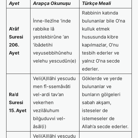
Ayet
Arapça Okunuşu
Türkçe Meali
Rabbinin katında
İnne-lleżîne ‘inde
bulunanlar bile O’na
A’râf
rabbike lâ
kulluk etmek
Suresi
yestekbirûne ‘an
hususunda kibre
206.
‘ibâdetihi
kapılmazlar, O’nu
Ayet
veyusebbihûnehu
tesbih ederler ve
velehu yescudûn(e)
yalnız O’na secde
ederler.
Veli(A)llâhi yescudu
Göklerde ve yerde
men fî-ssemâvâti
bulunanlar ve
Ra’d
vel-ardi tav’an
bunların gölgeleri
Suresi
vekerhen
sabah akşam,
15. Ayet
vezilâluhum
isteseler de
bilġuduvvi vel-
istemeseler de
âsâl(i)
Allah’a secde ederler.
Veli(A)llâhi yescudu