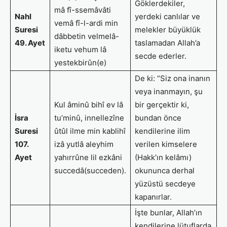
Göklerdekiler,
mâ fî-ssemâvâti
Nahl
yerdeki canlılar ve
vemâ fî-l-ardi min
Suresi
melekler büyüklük
dâbbetin velmelâ-
49. Ayet
taslamadan Allah’a
iketu vehum lâ
secde ederler.
yestekbirûn(e)
De ki: “Siz ona inanın
veya inanmayın, şu
Kul âminû bihî ev lâ
bir gerçektir ki,
İsra
tu’minû, innellezîne
bundan önce
Suresi
ûtûl ilme min kablihî
kendilerine ilim
107.
izâ yutlâ aleyhim
verilen kimselere
Ayet
yahırrûne lil ezkâni
(Hakk’ın kelâmı)
succedâ(succeden).
okununca derhal
yüzüstü secdeye
kapanırlar.
İşte bunlar, Allah’ın
kendilerine lütuflarda