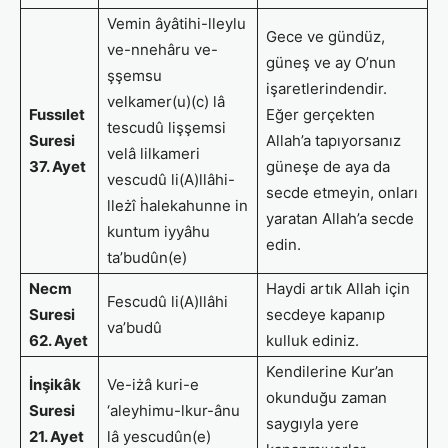
Vemin âyâtihi-lleylu
Gece ve gündüz,
ve-nnehâru ve-
güneş ve ay O’nun
şşemsu
işaretlerindendir.
velkamer(u)(c) lâ
Fussılet
Eğer gerçekten
tescudû lişşemsi
Suresi
Allah’a tapıyorsanız
velâ lilkameri
37. Ayet
güneşe de aya da
vescudû li(A)llâhi-
secde etmeyin, onları
lleżî ḣalekahunne in
yaratan Allah’a secde
kuntum iyyâhu
edin.
ta’budûn(e)
Necm
Haydi artık Allah için
Fescudû li(A)llâhi
Suresi
secdeye kapanıp
va’budû
62. Ayet
kulluk ediniz.
Kendilerine Kur’an
İnşikâk
Ve-iżâ kuri-e
okunduğu zaman
Suresi
‘aleyhimu-lkur-ânu
saygıyla yere
21. Ayet
lâ yescudûn(e)