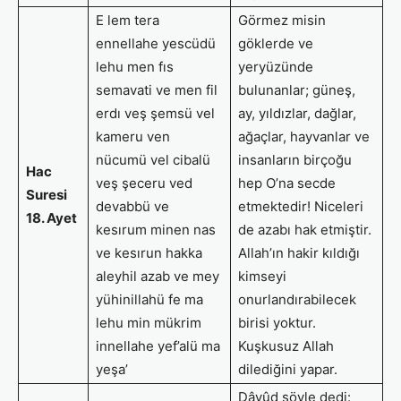
E lem tera
Görmez misin
ennellahe yescüdü
göklerde ve
lehu men fıs
yeryüzünde
semavati ve men fil
bulunanlar; güneş,
erdı veş şemsü vel
ay, yıldızlar, dağlar,
kameru ven
ağaçlar, hayvanlar ve
nücumü vel cibalü
insanların birçoğu
Hac
veş şeceru ved
hep O’na secde
Suresi
devabbü ve
etmektedir! Niceleri
18. Ayet
kesırum minen nas
de azabı hak etmiştir.
ve kesırun hakka
Allah’ın hakir kıldığı
aleyhil azab ve mey
kimseyi
yühinillahü fe ma
onurlandırabilecek
lehu min mükrim
birisi yoktur.
innellahe yef’alü ma
Kuşkusuz Allah
yeşa’
dilediğini yapar.
Dâvûd şöyle dedi: