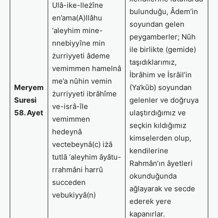
Ulâ-ike-lleżîne
bulunduğu, Âdem’in
en’ama(A)llâhu
soyundan gelen
‘aleyhim mine-
peygamberler; Nûh
nnebiyyîne min
ile birlikte (gemide)
żurriyyeti âdeme
taşıdıklarımız,
vemimmen hamelnâ
İbrâhim ve İsrâil’in
me’a nûhin vemin
Meryem
(Ya‘kūb) soyundan
żurriyyeti ibrâhîme
Suresi
gelenler ve doğruya
ve-isrâ-île
58. Ayet
ulaştırdığımız ve
vemimmen
seçkin kıldığımız
hedeynâ
kimselerden olup,
vectebeynâ(c) iżâ
kendilerine
tutlâ ‘aleyhim âyâtu-
Rahmân’ın âyetleri
rrahmâni ḣarrû
okunduğunda
succeden
ağlayarak ve secde
vebukiyyâ(n)
ederek yere
kapanırlar.