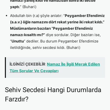
namazı yanlış kıldı ve namazdan sonra iki secde
yaptı
.” (Buhari)
Abdullah bin (r.a) şöyle anlatır: “
Peygamber Efendimiz
(s.a.v.) öğle namazını dört rekat yerine iki rekat kıldı.”
Müslümanların bazıları “Peygamber Efendimiz
namazı kısalttı mı?”
diye sordular. Diğer bazıları ise,
“
Unuttu
” dediler. Bu durum Peygamber Efendimize
iletildiğinde, sehiv secdesi kıldı. (Buhari)
İLGİNİZİ ÇEKEBİLİR
Namaz İle İlgili Merak Edilen
Tüm Sorular Ve Cevapları
Sehiv Secdesi Hangi Durumlarda
Farzdır?