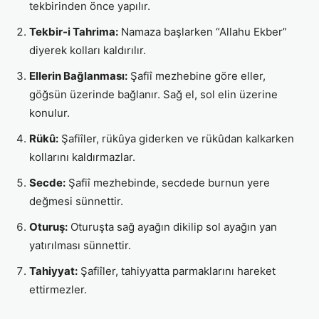
tekbirinden önce yapılır.
Tekbir-i Tahrima:
Namaza başlarken “Allahu Ekber”
diyerek kolları kaldırılır.
Ellerin Bağlanması:
Şafiî mezhebine göre eller,
göğsün üzerinde bağlanır. Sağ el, sol elin üzerine
konulur.
Rükû:
Şafiîler, rükûya giderken ve rükûdan kalkarken
kollarını kaldırmazlar.
Secde:
Şafiî mezhebinde, secdede burnun yere
değmesi sünnettir.
Oturuş:
Oturuşta sağ ayağın dikilip sol ayağın yan
yatırılması sünnettir.
Tahiyyat:
Şafiîler, tahiyyatta parmaklarını hareket
ettirmezler.