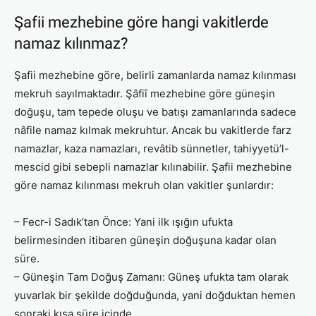
Şafii mezhebine göre hangi vakitlerde
namaz kılınmaz?
Şafii mezhebine göre, belirli zamanlarda namaz kılınması
mekruh sayılmaktadır. Şâfiî mezhebine göre güneşin
doğuşu, tam tepede oluşu ve batışı zamanlarında sadece
nâfile namaz kılmak mekruhtur. Ancak bu vakitlerde farz
namazlar, kaza namazları, revâtib sünnetler, tahiyyetü’l-
mescid gibi sebepli namazlar kılınabilir. Şafii mezhebine
göre namaz kılınması mekruh olan vakitler şunlardır:
– Fecr-i Sadık’tan Önce: Yani ilk ışığın ufukta
belirmesinden itibaren güneşin doğuşuna kadar olan
süre.
– Güneşin Tam Doğuş Zamanı: Güneş ufukta tam olarak
yuvarlak bir şekilde doğduğunda, yani doğduktan hemen
sonraki kısa süre içinde.