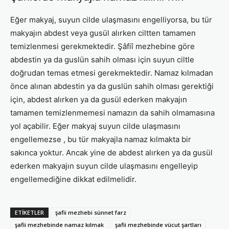
Eğer makyaj, suyun cilde ulaşmasını engelliyorsa, bu tür
makyajın abdest veya gusül alırken ciltten tamamen
temizlenmesi gerekmektedir. Şâfiî mezhebine göre
abdestin ya da guslün sahih olması için suyun ciltle
doğrudan temas etmesi gerekmektedir. Namaz kılmadan
önce alınan abdestin ya da guslün sahih olması gerektiği
için, abdest alırken ya da gusül ederken makyajın
tamamen temizlenmemesi namazın da sahih olmamasına
yol açabilir. Eğer makyaj suyun cilde ulaşmasını
engellemezse , bu tür makyajla namaz kılmakta bir
sakınca yoktur. Ancak yine de abdest alırken ya da gusül
ederken makyajın suyun cilde ulaşmasını engelleyip
engellemediğine dikkat edilmelidir.
ETIKETLER
şafii mezhebi sünnet farz
şafii mezhebinde namaz kılmak
şafii mezhebinde vücut şartları