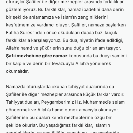
oturuşlar Şafiiler ile diğer mezhepler arasında farklılıklar
gözlemliyoruz. Bu farklılıklar, namaz ibadetini daha derin
bir şekilde anlamamıza ve İslam’ın zenginliklerini
keşfetmemize yardımcı oluyor. Şafiiler, namaza başlarken
Fatiha Suresi’nden önce okudukları duada bazı küçük
farklılıklarla karşılaşıyoruz. Bu dua, niyetin ifade edildiği,
Allah’a hamd ve şükürlerin sunulduğu bir anlam taşıyor.
Şafii mezhebine göre namaz
konusunda bu duayı samimi
bir kalple ve derin bir tevazuuyla Allah’a yönelerek
okumalıdır.
Namazda oturuşlarda okunan tahiyyat dualarında da
Şafiiler ile diğer mezhepler arasında küçük farklar vardır.
Tahiyyat duaları, Peygamberimiz Hz. Muhammed’e selam
göndermek ve Allah’a hamd etmek amacıyla okunuyor.
Şafiiler ise bu duaları kendi mezheplerine özgü bir
şekilde okurlar. Bu yaşadığımız farklılıklar, İslam’ın
zenginliklerini ve çeşitliliğini yansıtıyor. Her mezhebin