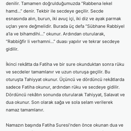
denilir. Tamamen doğrulduğumuzda “Rabbena lekel
hamd…” denir. Tekbir ile secdeye geçilir. Secde
esnasında alın, burun, iki avuç içi, iki diz ve ayak parmak
uçları yere değmelidir. Burada üç defa “Sübhane Rabbiyel
a’la ve bihamdihi…” okunur. Ardından oturularak,
“Rabbiğfir li verhamni…” duası yapılır ve tekrar secdeye
gidilir.
İkinci rekâtta da Fatiha ve bir sure okunduktan sonra rüku
ve secdeler tamamlanır ve uzun oturuşa geçilir. Bu
oturuşta Tahiyyat okunur. Üçüncü ve dördüncü rekâtlarda
sadece Fatiha okunur, ardından rüku ve secdeye gidilir.
Dördüncü rekâtın sonunda oturularak Tahiyyat, Salavat ve
dua okunur. Son olarak sağa ve sola selam verilerek
namaz tamamlanır.
Namazın başında Fatiha Suresi’nden önce okunan dua ve