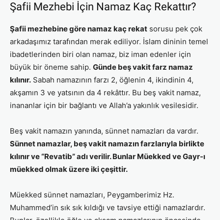
Şafii Mezhebi İçin Namaz Kaç Rekattır?
Şafii mezhebine göre namaz kaç rekat
sorusu pek çok
arkadaşımız tarafından merak ediliyor. İslam dininin temel
ibadetlerinden biri olan namaz, biz iman edenler için
büyük bir öneme sahip.
Günde beş vakit farz namaz
kılınır.
Sabah namazının farzı 2, öğlenin 4, ikindinin 4,
akşamın 3 ve yatsının da 4 rekâttır. Bu beş vakit namaz,
inananlar için bir bağlantı ve Allah’a yakınlık vesilesidir.
Beş vakit namazın yanında, sünnet namazları da vardır.
Sünnet namazlar, beş vakit namazın farzlarıyla birlikte
kılınır ve “Revatib” adı verilir. Bunlar Müekked ve Gayr-ı
müekked olmak üzere iki çeşittir.
Müekked sünnet namazları, Peygamberimiz Hz.
Muhammed’in sık sık kıldığı ve tavsiye ettiği namazlardır.