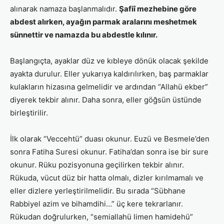
alınarak namaza başlanmalıdır.
Şafiî mezhebine göre
abdest alırken, ayağın parmak aralarını meshetmek
sünnettir ve namazda bu abdestle kılınır.
Başlangıçta, ayaklar düz ve kıbleye dönük olacak şekilde
ayakta durulur. Eller yukarıya kaldırılırken, baş parmaklar
kulakların hizasına gelmelidir ve ardından “Allahü ekber”
diyerek tekbir alınır. Daha sonra, eller göğsün üstünde
birleştirilir.
İlk olarak “Veccehtü” duası okunur. Euzü ve Besmele’den
sonra Fatiha Suresi okunur. Fatiha’dan sonra ise bir sure
okunur. Rüku pozisyonuna geçilirken tekbir alınır.
Rükuda, vücut düz bir hatta olmalı, dizler kırılmamalı ve
eller dizlere yerleştirilmelidir. Bu sırada “Sübhane
Rabbiyel azim ve bihamdihi…” üç kere tekrarlanır.
Rükudan doğrulurken, “semiallahü limen hamidehü”