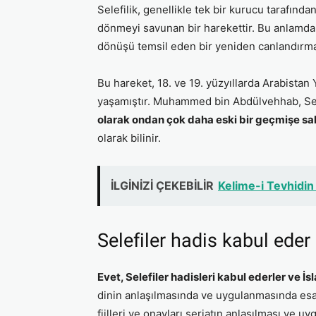
Selefilik, genellikle tek bir kurucu tarafında
dönmeyi savunan bir harekettir. Bu anlamda, S
dönüşü temsil eden bir yeniden canlandırma
Bu hareket, 18. ve 19. yüzyıllarda Arabistan
yaşamıştır. Muhammed bin Abdülvehhab, Sel
olarak ondan çok daha eski bir geçmişe sah
olarak bilinir.
İLGİNİZİ ÇEKEBİLİR
Kelime-i Tevhidin
Selefiler hadis kabul eder
Evet, Selefiler hadisleri kabul ederler ve İ
dinin anlaşılmasında ve uygulanmasında esas
fiilleri ve onayları şeriatın anlaşılması ve u