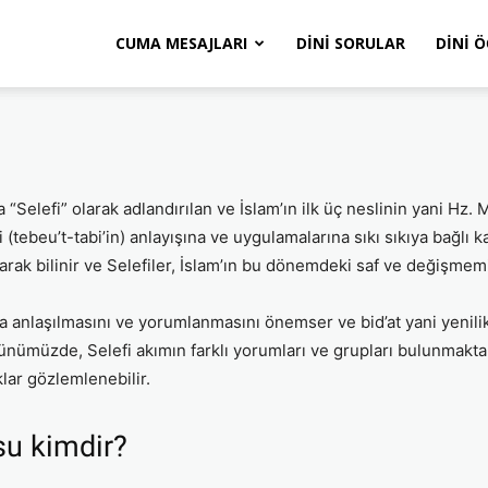
CUMA MESAJLARI
DINI SORULAR
DINI 
a “Selefi” olarak adlandırılan ve İslam’ın ilk üç neslinin yani Hz.
eri (tebeu’t-tabi’in) anlayışına ve uygulamalarına sıkı sıkıya bağlı
 olarak bilinir ve Selefiler, İslam’ın bu dönemdeki saf ve değişm
da anlaşılmasını ve yorumlanmasını önemser ve bid’at yani yenil
nümüzde, Selefi akımın farklı yorumları ve grupları bulunmakta 
lar gözlemlenebilir.
su kimdir?