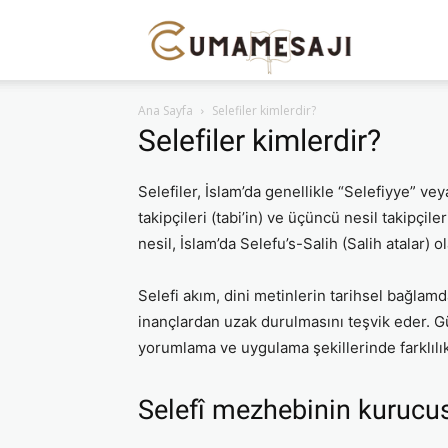
Cuma
Ana Sayfa
Selefiler kimlerdir?
Mesajı
Selefiler kimlerdir?
Selefiler, İslam’da genellikle “Selefiyye” vey
takipçileri (tabi’in) ve üçüncü nesil takipçil
nesil, İslam’da Selefu’s-Salih (Salih atalar)
Selefi akım, dini metinlerin tarihsel bağlam
inançlardan uzak durulmasını teşvik eder. Gü
yorumlama ve uygulama şekillerinde farklılık
Selefî mezhebinin kurucu