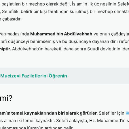
n başlatılan bir mezhep olarak değil, İslam’ın ilk üç neslinin Sele
elefilik, belirli bir kişi tarafından kurulmuş bir mezhep olmakta
 çabasıdır.
 Yarımadası’nda
Muhammed bin Abdülvehhab
ve onun çağdaşlar
efi düşünceyi benimsemiş ve bu düşünceye dayanan dini refor
iptir.
Abdülvehhab’ın hareketi, daha sonra Suudi devletinin ideo
 Mucizevi Faziletlerini Öğrenin
 mi?
slam’ın temel kaynaklarından biri olarak görürler.
Selefiler için
K
 alınan iki temel kaynaktır. Selefi anlayışta, Hz. Muhammed’in s
ygulanmasında Kuran’ın ardından gelir.