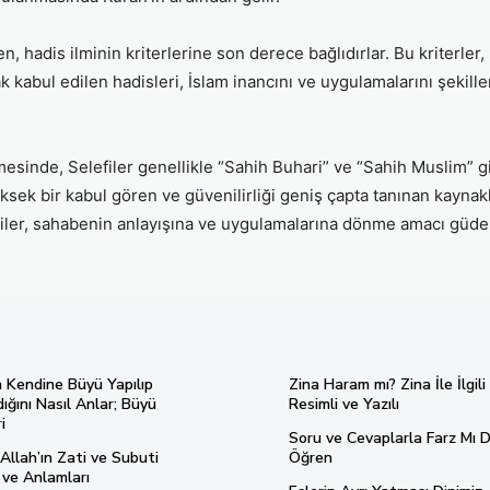
n, hadis ilminin kriterlerine son derece bağlıdırlar. Bu kriterler, h
larak kabul edilen hadisleri, İslam inancını ve uygulamalarını şeki
lmesinde, Selefiler genellikle “Sahih Buhari” ve “Sahih Muslim” g
üksek bir kabul gören ve güvenilirliği geniş çapta tanınan kaynakl
ler, sahabenin anlayışına ve uygulamalarına dönme amacı güder
n Kendine Büyü Yapılıp
Zina Haram mı? Zina İle İlgili
ığını Nasıl Anlar; Büyü
Resimli ve Yazılı
i
Soru ve Cevaplarla Farz Mı D
Allah’ın Zati ve Subuti
Öğren
ı ve Anlamları