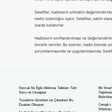
Selefiler, hadislerin sıhhatini değerlendirirke
metin tutarlılığını içerir. Selefiler, sahih o
olarak kullanırlar.
Hadislerin sınıflandırılması ve değerlendiri
öncelik verirler. Bu eserler, hadis ilminde y
yorumlanmasında ve uygulanmasında, Selefi
Deccal İle İlgili Aklınıza Takılan Tüm
Bir İnsa
Soru ve Cevaplar
Yapılmad
Belirtiler
Tuvalete Girerken ve Çıkarken Bu
Duaları Okuyun
Cenab-ı 
Sıfatlar