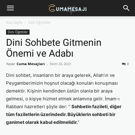
Ana Sayfa
Dini Öğretiler
Dini Öğretiler
Dini Sohbete Gitmenin
Önemi ve Adabı
Yazar
Cuma Mesajları
-
Ekim 26, 2023
0
Dini sohbet, insanların bir araya gelerek, Allah’ın ve
Peygamberimizin hoşnut olacağı konuları konuşması
demektir. Kişinin kendinden üstün olanla bir araya
gelmesi, o kişiye hizmet etmek anlamına gelir. İmam-ı
Rabbani hazretleri şöyle der: ”
Sohbetin fazileti, diğer
tüm faziletlerin üzerindedir. Büyüklerin sohbeti bir
ganimet olarak kabul edilmelidir.
”