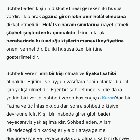
Sohbet eden kişinin dikkat etmesi gereken iki husus
vardır. İlk olarak
ağzına giren lokmanın helâl olmasına
dikkat etmelidir.
Helâl ve haram sınırlarına
riayet etmeli,
şüpheli şeylerden kaçınmalıdır
. İkinci olarak,
beraberinde bulunduğu kişilerin manevi keyfiyetine
önem vermelidir. Bu iki hususa özel bir itina
gösterilmelidir.
Sohbeti veren,
ehli bir kişi
olmalı ve
liyakat sahibi
olmalıdır. Eğitimli ve uygun vasıflara sahip olanlar bu rol
için yetiştirilmelidir. Eğer bir sohbet meclisinde daha
yetkin biri varsa, sohbeti veren başlangıçta
Kuran
’dan bir
Fatiha ve üç İhlas okuduktan sonra sohbeti o kişiye
devretmelidir. Kişi, bir mabede girer gibi ibadet
heyecanıyla yaklaşılmalıdır. Sohbeti eden, Allah’ı
zikredeceği din kardeşleriyle bir araya gelme
düşüncesiyle ve heyecanıyla dolu olmalı, kalbini dünyevi