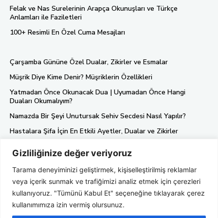
Felak ve Nas Surelerinin Arapça Okunuşları ve Türkçe
Anlamları ile Faziletleri
100+ Resimli En Özel Cuma Mesajları
Çarşamba Gününe Özel Dualar, Zikirler ve Esmalar
Müşrik Diye Kime Denir? Müşriklerin Özellikleri
Yatmadan Önce Okunacak Dua | Uyumadan Önce Hangi
Duaları Okumalıyım?
Namazda Bir Şeyi Unutursak Sehiv Secdesi Nasıl Yapılır?
Hastalara Şifa İçin En Etkili Ayetler, Dualar ve Zikirler
Gizliliğinize değer veriyoruz
Künye
Tarama deneyiminizi geliştirmek, kişiselleştirilmiş reklamlar
Gizlilik Politikası
veya içerik sunmak ve trafiğimizi analiz etmek için çerezleri
Hakkımızda
kullanıyoruz. "Tümünü Kabul Et" seçeneğine tıklayarak çerez
kullanımımıza izin vermiş olursunuz.