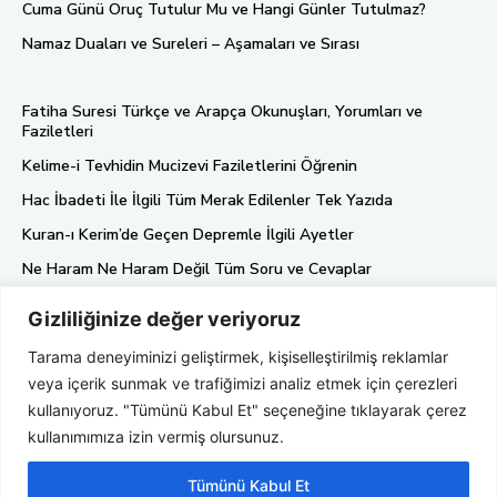
Cuma Günü Oruç Tutulur Mu ve Hangi Günler Tutulmaz?
Namaz Duaları ve Sureleri – Aşamaları ve Sırası
Fatiha Suresi Türkçe ve Arapça Okunuşları, Yorumları ve
Faziletleri
Kelime-i Tevhidin Mucizevi Faziletlerini Öğrenin
Hac İbadeti İle İlgili Tüm Merak Edilenler Tek Yazıda
Kuran-ı Kerim’de Geçen Depremle İlgili Ayetler
Ne Haram Ne Haram Değil Tüm Soru ve Cevaplar
Gizliliğinize değer veriyoruz
Künye
Tarama deneyiminizi geliştirmek, kişiselleştirilmiş reklamlar
Gizlilik Politikası
veya içerik sunmak ve trafiğimizi analiz etmek için çerezleri
Hakkımızda
kullanıyoruz. "Tümünü Kabul Et" seçeneğine tıklayarak çerez
kullanımımıza izin vermiş olursunuz.
Tümünü Kabul Et