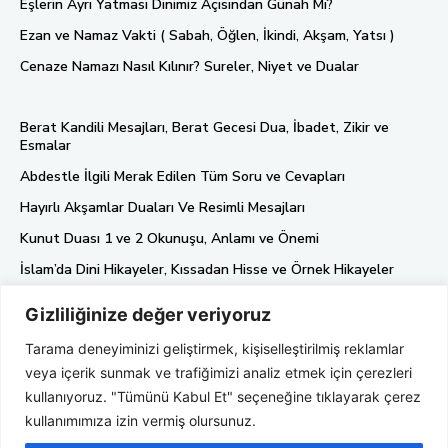
Eşlerin Ayrı Yatması Dinimiz Açısından Günah Mı?
Ezan ve Namaz Vakti ( Sabah, Öğlen, İkindi, Akşam, Yatsı )
Cenaze Namazı Nasıl Kılınır? Sureler, Niyet ve Dualar
Berat Kandili Mesajları, Berat Gecesi Dua, İbadet, Zikir ve
Esmalar
Abdestle İlgili Merak Edilen Tüm Soru ve Cevapları
Hayırlı Akşamlar Duaları Ve Resimli Mesajları
Kunut Duası 1 ve 2 Okunuşu, Anlamı ve Önemi
İslam’da Dini Hikayeler, Kıssadan Hisse ve Örnek Hikayeler
Gizliliğinize değer veriyoruz
Künye
Tarama deneyiminizi geliştirmek, kişiselleştirilmiş reklamlar
Gizlilik Politikası
veya içerik sunmak ve trafiğimizi analiz etmek için çerezleri
Hakkımızda
kullanıyoruz. "Tümünü Kabul Et" seçeneğine tıklayarak çerez
kullanımımıza izin vermiş olursunuz.