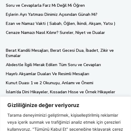
Soru ve Cevaplarla Farz Mı Değil Mi Öğren
Eşlerin Ayrı Yatması Dinimiz Açısından Günah Mı?
Ezan ve Namaz Vakti ( Sabah, Öğlen, İkindi, Akşam, Yatsı )
Cenaze Namazı Nasıl Kılınır? Sureler, Niyet ve Dualar
Berat Kandili Mesajları, Berat Gecesi Dua, İbadet, Zikir ve
Esmalar
Abdestle İlgili Merak Edilen Tüm Soru ve Cevapları
Hayırlı Akşamlar Duaları Ve Resimli Mesajları
Kunut Duası 1 ve 2 Okunuşu, Anlamı ve Önemi
İslam’da Dini Hikayeler, Kıssadan Hisse ve Örnek Hikayeler
Gizliliğinize değer veriyoruz
Künye
Tarama deneyiminizi geliştirmek, kişiselleştirilmiş reklamlar
Gizlilik Politikası
veya içerik sunmak ve trafiğimizi analiz etmek için çerezleri
Hakkımızda
kullanıyoruz. "Tümünü Kabul Et" seçeneğine tıklayarak çerez