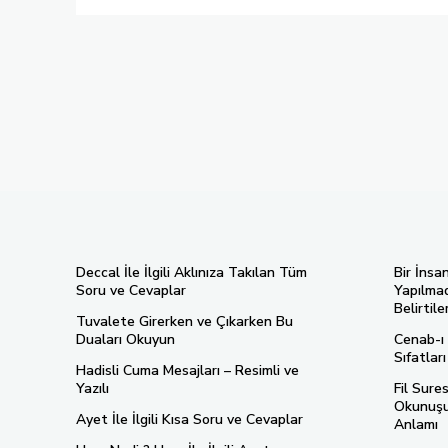
Deccal İle İlgili Aklınıza Takılan Tüm
Bir İnsa
Soru ve Cevaplar
Yapılmad
Belirtiler
Tuvalete Girerken ve Çıkarken Bu
Duaları Okuyun
Cenab-ı 
Sıfatlar
Hadisli Cuma Mesajları – Resimli ve
Yazılı
Fil Sure
Okunuşu,
Ayet İle İlgili Kısa Soru ve Cevaplar
Anlamı