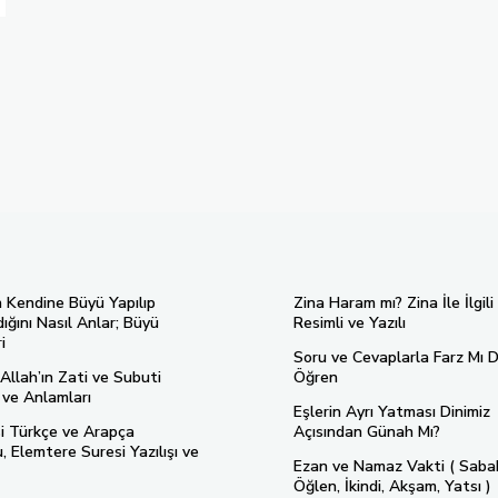
n Kendine Büyü Yapılıp
Zina Haram mı? Zina İle İlgili
ığını Nasıl Anlar; Büyü
Resimli ve Yazılı
i
Soru ve Cevaplarla Farz Mı D
Allah’ın Zati ve Subuti
Öğren
ı ve Anlamları
Eşlerin Ayrı Yatması Dinimiz
si Türkçe ve Arapça
Açısından Günah Mı?
 Elemtere Suresi Yazılışı ve
Ezan ve Namaz Vakti ( Saba
Öğlen, İkindi, Akşam, Yatsı )