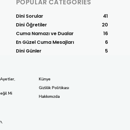
POPULAR CATEGORIES
Dini Sorular
41
Dini Öğretiler
20
Cuma Namazı ve Dualar
16
En Güzel Cuma Mesajları
6
Dini Günler
5
 Ayetler,
Künye
Gizlilik Politikası
eğil Mi
Hakkımızda
h,