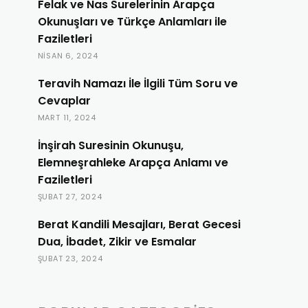
Felak ve Nas Surelerinin Arapça
Okunuşları ve Türkçe Anlamları ile
Faziletleri
NISAN 6, 2024
Teravih Namazı İle İlgili Tüm Soru ve
Cevaplar
MART 11, 2024
İnşirah Suresinin Okunuşu,
Elemneşrahleke Arapça Anlamı ve
Faziletleri
ŞUBAT 27, 2024
Berat Kandili Mesajları, Berat Gecesi
Dua, İbadet, Zikir ve Esmalar
ŞUBAT 23, 2024