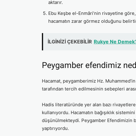
aktarır​.
Ebu Keşbe el-Enmâri’nin rivayetine göre,
hacamatın zarar görmez olduğunu belirtir​
İLGİNİZİ ÇEKEBİLİR
Rukye Ne Demek? 
Peygamber efendimiz ned
Hacamat, peygamberimiz Hz. Muhammed’in sü
tarafından tercih edilmesinin sebepleri aras
Hadis literatüründe yer alan bazı rivayetle
kullanıyordu. Hacamatın bağışıklık sistemini 
düşünülmekteydi. Peygamber Efendimizin bu 
yaptırıyordu.