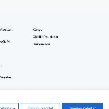
 Ayetler,
Künye
Gizlilik Politikası
eğil Mi
Hakkımızda
h,
Sureler,
elleştir
Tümünü Reddet
Tümünü Kabul Et