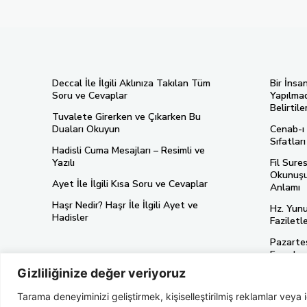
Deccal İle İlgili Aklınıza Takılan Tüm
Bir İnsa
Soru ve Cevaplar
Yapılmad
Belirtiler
Tuvalete Girerken ve Çıkarken Bu
Duaları Okuyun
Cenab-ı 
Sıfatlar
Hadisli Cuma Mesajları – Resimli ve
Yazılı
Fil Sure
Okunuşu,
Ayet İle İlgili Kısa Soru ve Cevaplar
Anlamı
Haşr Nedir? Haşr İle İlgili Ayet ve
Hz. Yunu
Hadisler
Faziletl
Pazartes
Esmalar
Gizliliğinize değer veriyoruz
Tarama deneyiminizi geliştirmek, kişiselleştirilmiş reklamlar veya 