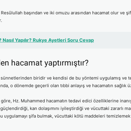
 Resûlullah başından ve iki omuzu arasından hacamat olur ve şi
.
Nasıl Yapılır? Rukye Ayetleri Soru Cevap
en hacamat yaptırmıştır?
nnetlerinden biridir ve kendisi de bu yöntemi uygulamış ve t
ında, o dönemde geçerli olan tıbbi anlayış ve hacamatın sağlık üz
re göre, Hz. Muhammed hacamatın tedavi edici özelliklerine inan
güçlendirdiği, kan dolaşımını iyileştirdiği ve vücuttaki zararlı 
uygulamayı şifa bulmak, vücuttaki kötü maddeleri temizlemek ve