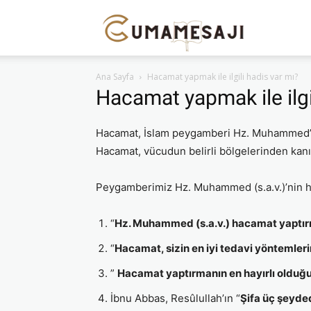
Cuma
Ana Sayfa
Hacamat yapmak ile ilgili hadis var mı?
Mesajı
Hacamat yapmak ile ilgi
Hacamat, İslam peygamberi Hz. Muhammed’in u
Hacamat, vücudun belirli bölgelerinden kanı
Peygamberimiz Hz. Muhammed (s.a.v.)’nin hac
“
Hz. Muhammed (s.a.v.) hacamat yaptırır
“
Hacamat, sizin en iyi tedavi yöntemleri
”
Hacamat yaptırmanın en hayırlı olduğu g
İbnu Abbas, Resûlullah’ın “
Şifa üç şeyde