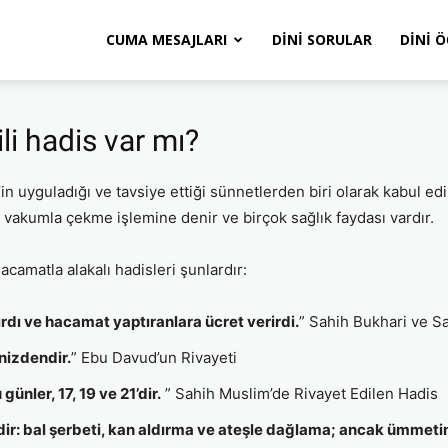
CUMA MESAJLARI
DINI SORULAR
DINI 
li hadis var mı?
yguladığı ve tavsiye ettiği sünnetlerden biri olarak kabul edil
 vakumla çekme işlemine denir ve birçok sağlık faydası vardır.
amatla alakalı hadisleri şunlardır:
dı ve hacamat yaptıranlara ücret verirdi.
” Sahih Bukhari ve S
nizdendir.
” Ebu Davud’un Rivayeti
ünler, 17, 19 ve 21’dir.
” Sahih Muslim’de Rivayet Edilen Hadis
dir: bal şerbeti, kan aldırma ve ateşle dağlama; ancak ümm