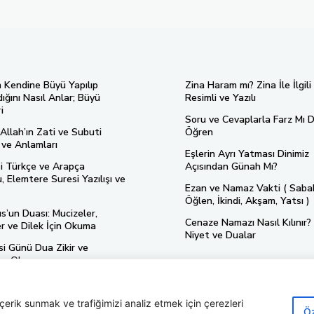
n Kendine Büyü Yapılıp
Zina Haram mı? Zina İle İlgili
ığını Nasıl Anlar; Büyü
Resimli ve Yazılı
i
Soru ve Cevaplarla Farz Mı D
Allah’ın Zati ve Subuti
Öğren
ı ve Anlamları
Eşlerin Ayrı Yatması Dinimiz
si Türkçe ve Arapça
Açısından Günah Mı?
 Elemtere Suresi Yazılışı ve
Ezan ve Namaz Vakti ( Saba
Öğlen, İkindi, Akşam, Yatsı )
s’un Duası: Mucizeler,
Cenaze Namazı Nasıl Kılınır? 
er ve Dilek İçin Okuma
Niyet ve Dualar
i Günü Dua Zikir ve
ını Okuyun
içerik sunmak ve trafiğimizi analiz etmek için çerezleri
Öz