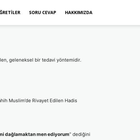
ÖĞRETILER
SORU CEVAP
HAKKIMIZDA
en, geleneksel bir tedavi yöntemidir.
ahih Muslim’de Rivayet Edilen Hadis
etimi dağlamaktan men ediyorum
” dediğini