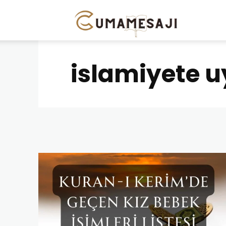
Cuma
Mesajı
islamiyete uy