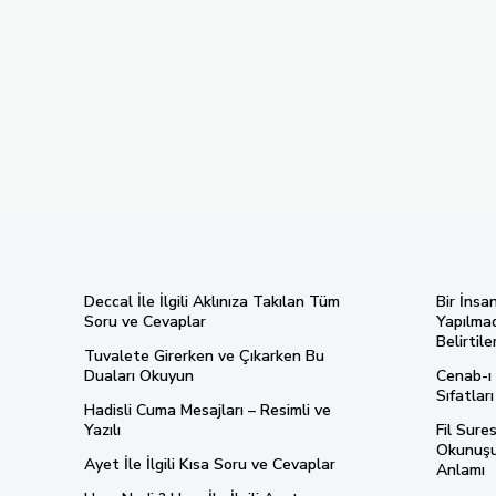
Deccal İle İlgili Aklınıza Takılan Tüm
Bir İnsa
Soru ve Cevaplar
Yapılmad
Belirtiler
Tuvalete Girerken ve Çıkarken Bu
Duaları Okuyun
Cenab-ı 
Sıfatlar
Hadisli Cuma Mesajları – Resimli ve
Yazılı
Fil Sure
Okunuşu,
Ayet İle İlgili Kısa Soru ve Cevaplar
Anlamı