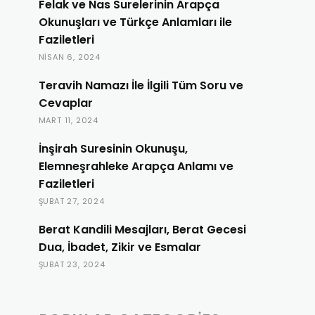
Felak ve Nas Surelerinin Arapça
Okunuşları ve Türkçe Anlamları ile
Faziletleri
NISAN 6, 2024
Teravih Namazı İle İlgili Tüm Soru ve
Cevaplar
MART 11, 2024
İnşirah Suresinin Okunuşu,
Elemneşrahleke Arapça Anlamı ve
Faziletleri
ŞUBAT 27, 2024
Berat Kandili Mesajları, Berat Gecesi
Dua, İbadet, Zikir ve Esmalar
ŞUBAT 23, 2024