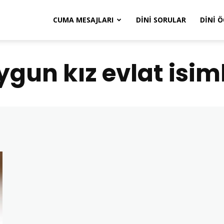
CUMA MESAJLARI
DINI SORULAR
DINI 
gun kız evlat isiml