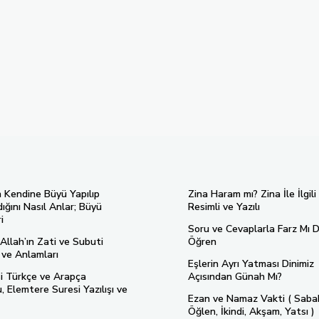
n Kendine Büyü Yapılıp
Zina Haram mı? Zina İle İlgili
ığını Nasıl Anlar; Büyü
Resimli ve Yazılı
i
Soru ve Cevaplarla Farz Mı D
Allah’ın Zati ve Subuti
Öğren
ı ve Anlamları
Eşlerin Ayrı Yatması Dinimiz
si Türkçe ve Arapça
Açısından Günah Mı?
 Elemtere Suresi Yazılışı ve
Ezan ve Namaz Vakti ( Saba
Öğlen, İkindi, Akşam, Yatsı )