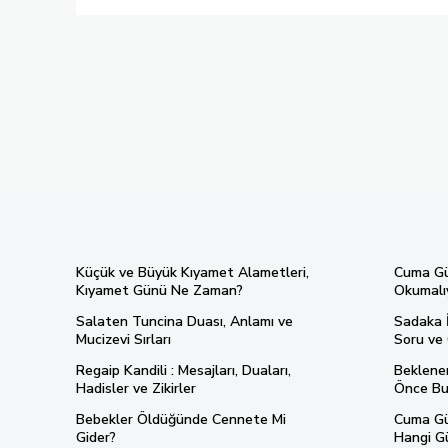
Küçük ve Büyük Kıyamet Alametleri,
Cuma Gün
Kıyamet Günü Ne Zaman?
Okumalı
Salaten Tuncina Duası, Anlamı ve
Sadaka İ
Mucizevi Sırları
Soru ve 
Regaip Kandili : Mesajları, Duaları,
Beklene
Hadisler ve Zikirler
Önce Bu
Bebekler Öldüğünde Cennete Mi
Cuma Gü
Gider?
Hangi G