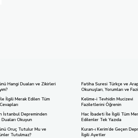
ü Hangi Duaları ve Zikirleri
Fatiha Suresi Türkçe ve Ara
yım?
Okunuşları, Yorumları ve Fazi
le İlgili Merak Edilen Tüm
Kelime-i Tevhidin Mucizevi
Cevapları
Faziletlerini Öğrenin
n İstanbul Depreminden
Hac İbadeti İle İlgili Tüm Me
 Duaları Okuyun
Edilenler Tek Yazıda
nü Oruç Tutulur Mu ve
Kuran-ı Kerim’de Geçen Dep
ünler Tutulmaz?
İlgili Ayetler