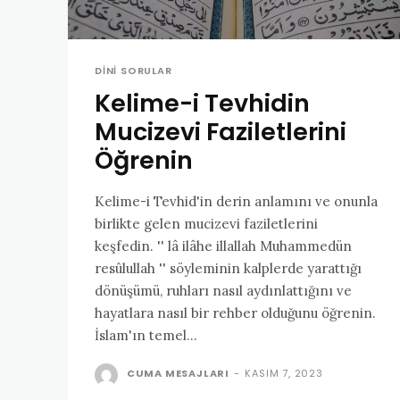
DINI SORULAR
Kelime-i Tevhidin
Mucizevi Faziletlerini
Öğrenin
Kelime-i Tevhid'in derin anlamını ve onunla
birlikte gelen mucizevi faziletlerini
keşfedin. '' lâ ilâhe illallah Muhammedün
resûlullah '' söyleminin kalplerde yarattığı
dönüşümü, ruhları nasıl aydınlattığını ve
hayatlara nasıl bir rehber olduğunu öğrenin.
İslam'ın temel...
CUMA MESAJLARI
-
KASIM 7, 2023