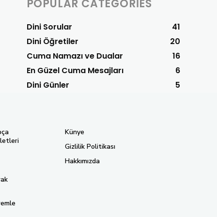
POPULAR CATEGORIES
Dini Sorular
41
Dini Öğretiler
20
Cuma Namazı ve Dualar
16
En Güzel Cuma Mesajları
6
Dini Günler
5
pça
Künye
letleri
Gizlilik Politikası
Hakkımızda
rak
remle