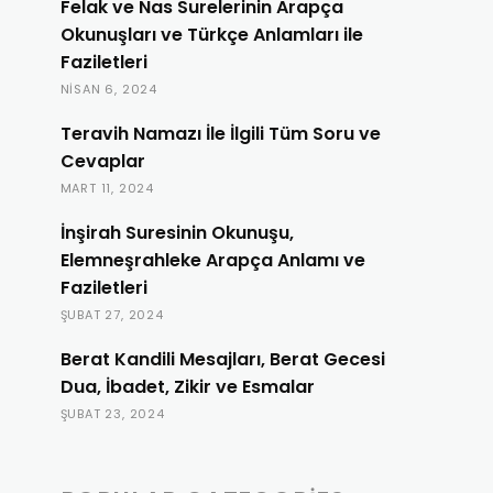
Felak ve Nas Surelerinin Arapça
Okunuşları ve Türkçe Anlamları ile
Faziletleri
NISAN 6, 2024
Teravih Namazı İle İlgili Tüm Soru ve
Cevaplar
MART 11, 2024
İnşirah Suresinin Okunuşu,
Elemneşrahleke Arapça Anlamı ve
Faziletleri
ŞUBAT 27, 2024
Berat Kandili Mesajları, Berat Gecesi
Dua, İbadet, Zikir ve Esmalar
ŞUBAT 23, 2024