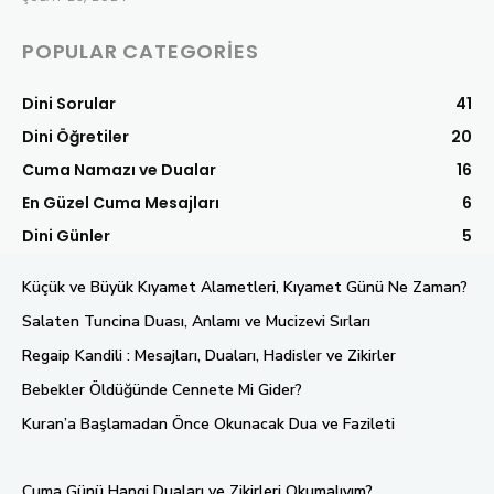
POPULAR CATEGORIES
Dini Sorular
41
Dini Öğretiler
20
Cuma Namazı ve Dualar
16
En Güzel Cuma Mesajları
6
Dini Günler
5
Küçük ve Büyük Kıyamet Alametleri, Kıyamet Günü Ne Zaman?
Salaten Tuncina Duası, Anlamı ve Mucizevi Sırları
Regaip Kandili : Mesajları, Duaları, Hadisler ve Zikirler
Bebekler Öldüğünde Cennete Mi Gider?
Kuran’a Başlamadan Önce Okunacak Dua ve Fazileti
Cuma Günü Hangi Duaları ve Zikirleri Okumalıyım?