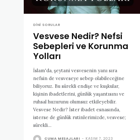
DINI SORULAR
Vesvese Nedir? Nefsi
Sebepleri ve Korunma
Yolları
İslam'da, şeytani vesvesenin yanı sıra
nefsin de vesveseye sebep olabileceğine
biliyoruz. Bu sürekli endişe ve kuşkular,
kişinin ibadetlerini, günlük yaşantısını ve
ruhsal huzurunu olumsuz etkileyebilir.
Vesvese Nedir? İster ibadet esnasında,
isterse de günlük rutinlerimizde, vesvese;
sürekli...
CUMA MESAJLARI
-
KASIM 7, 2023