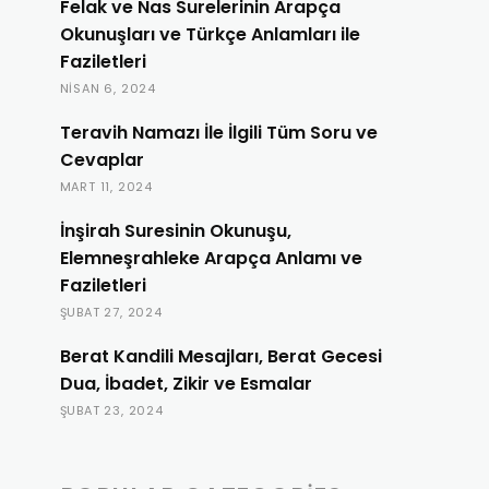
Felak ve Nas Surelerinin Arapça
Okunuşları ve Türkçe Anlamları ile
Faziletleri
NISAN 6, 2024
Teravih Namazı İle İlgili Tüm Soru ve
Cevaplar
MART 11, 2024
İnşirah Suresinin Okunuşu,
Elemneşrahleke Arapça Anlamı ve
Faziletleri
ŞUBAT 27, 2024
Berat Kandili Mesajları, Berat Gecesi
Dua, İbadet, Zikir ve Esmalar
ŞUBAT 23, 2024