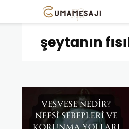
Cuma
Mesajı
şeytanın fıs