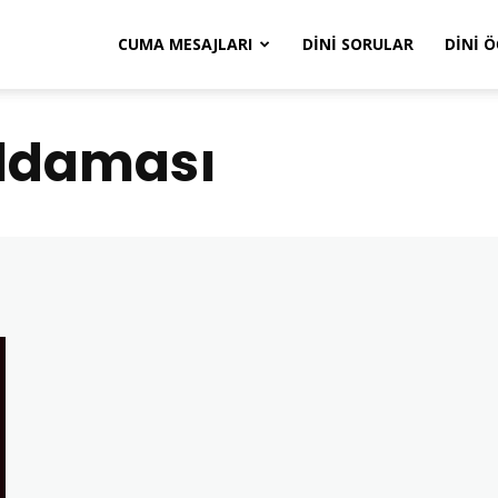
CUMA MESAJLARI
DINI SORULAR
DINI 
ıldaması