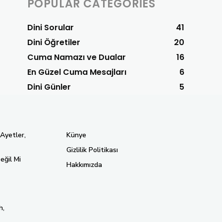
POPULAR CATEGORIES
Dini Sorular
41
Dini Öğretiler
20
Cuma Namazı ve Dualar
16
En Güzel Cuma Mesajları
6
Dini Günler
5
 Ayetler,
Künye
Gizlilik Politikası
eğil Mi
Hakkımızda
h,