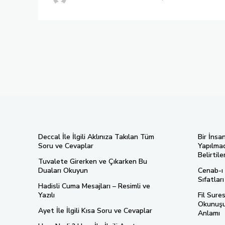
Deccal İle İlgili Aklınıza Takılan Tüm
Bir İnsa
Soru ve Cevaplar
Yapılmad
Belirtiler
Tuvalete Girerken ve Çıkarken Bu
Duaları Okuyun
Cenab-ı 
Sıfatlar
Hadisli Cuma Mesajları – Resimli ve
Yazılı
Fil Sure
Okunuşu,
Ayet İle İlgili Kısa Soru ve Cevaplar
Anlamı