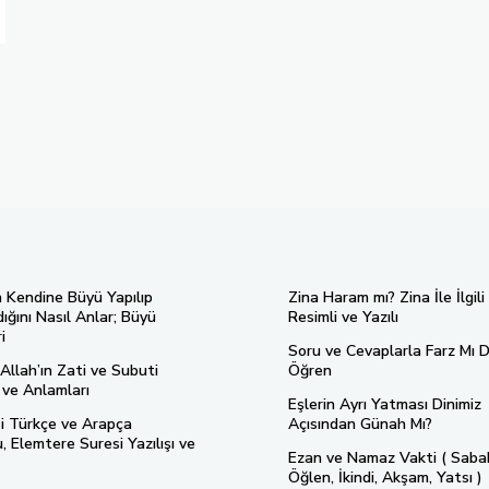
n Kendine Büyü Yapılıp
Zina Haram mı? Zina İle İlgili
ığını Nasıl Anlar; Büyü
Resimli ve Yazılı
i
Soru ve Cevaplarla Farz Mı D
Allah’ın Zati ve Subuti
Öğren
ı ve Anlamları
Eşlerin Ayrı Yatması Dinimiz
si Türkçe ve Arapça
Açısından Günah Mı?
 Elemtere Suresi Yazılışı ve
Ezan ve Namaz Vakti ( Saba
Öğlen, İkindi, Akşam, Yatsı )