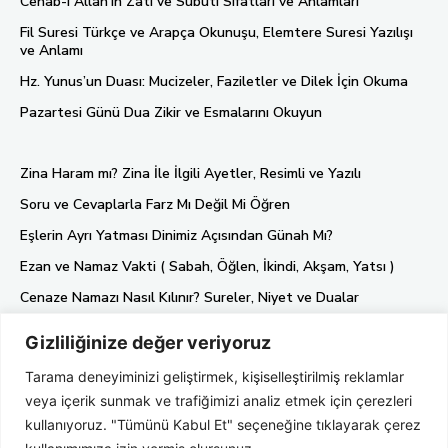
Cenab-ı Allah’ın Zati ve Subuti Sıfatları ve Anlamları
Fil Suresi Türkçe ve Arapça Okunuşu, Elemtere Suresi Yazılışı
ve Anlamı
Hz. Yunus’un Duası: Mucizeler, Faziletler ve Dilek İçin Okuma
Pazartesi Günü Dua Zikir ve Esmalarını Okuyun
Zina Haram mı? Zina İle İlgili Ayetler, Resimli ve Yazılı
Soru ve Cevaplarla Farz Mı Değil Mi Öğren
Eşlerin Ayrı Yatması Dinimiz Açısından Günah Mı?
Ezan ve Namaz Vakti ( Sabah, Öğlen, İkindi, Akşam, Yatsı )
Cenaze Namazı Nasıl Kılınır? Sureler, Niyet ve Dualar
Gizliliğinize değer veriyoruz
Künye
Tarama deneyiminizi geliştirmek, kişiselleştirilmiş reklamlar
Gizlilik Politikası
veya içerik sunmak ve trafiğimizi analiz etmek için çerezleri
Hakkımızda
kullanıyoruz. "Tümünü Kabul Et" seçeneğine tıklayarak çerez