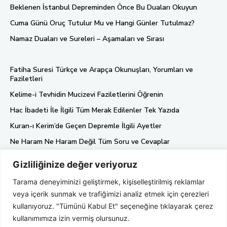
Beklenen İstanbul Depreminden Önce Bu Duaları Okuyun
Cuma Günü Oruç Tutulur Mu ve Hangi Günler Tutulmaz?
Namaz Duaları ve Sureleri – Aşamaları ve Sırası
Fatiha Suresi Türkçe ve Arapça Okunuşları, Yorumları ve
Faziletleri
Kelime-i Tevhidin Mucizevi Faziletlerini Öğrenin
Hac İbadeti İle İlgili Tüm Merak Edilenler Tek Yazıda
Kuran-ı Kerim’de Geçen Depremle İlgili Ayetler
Ne Haram Ne Haram Değil Tüm Soru ve Cevaplar
Gizliliğinize değer veriyoruz
Künye
Tarama deneyiminizi geliştirmek, kişiselleştirilmiş reklamlar
Gizlilik Politikası
veya içerik sunmak ve trafiğimizi analiz etmek için çerezleri
Hakkımızda
kullanıyoruz. "Tümünü Kabul Et" seçeneğine tıklayarak çerez
kullanımımıza izin vermiş olursunuz.